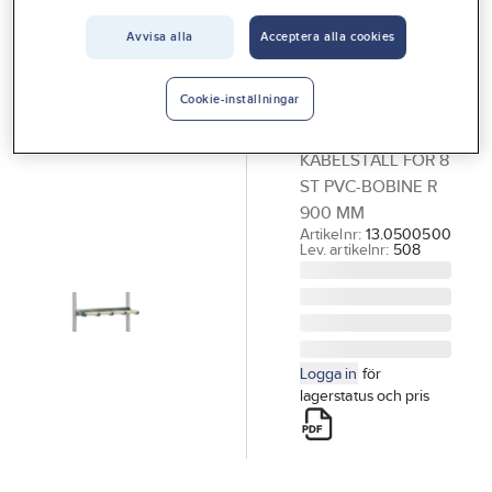
Vårt erbjudande
Kabelställ för
Avvisa alla
Acceptera alla cookies
Interiör
8 PVC-
bobiner, H-
Handla hos oss
Cookie-inställningar
Flex
Guider & inspiration
KABELSTÄLL FÖR 8
Vanliga frågor
ST PVC-BOBINE R
900 MM
Artikelnr:
13.0500500
Lev. artikelnr:
508
Logga in
för
lagerstatus och pris