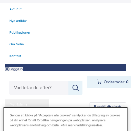
Aktuellt
Nya artiklar
Publikationer
Om Gelia
Kontakt
Logga in
Orderrader:
0
Produkter
Beställ direkt
Kampanjer
Genom att klicka på "Acceptera alla cookies" samtycker du till lagring av cookies
på din enhet för att förbättra navigeringen på webbplatsen, analysera
Gelia
Produkter
Gelia Butiksmaterial
Butiksinredning
webbplatsens användning och bistå i våra marknadsföringsinsatser.
Outlet