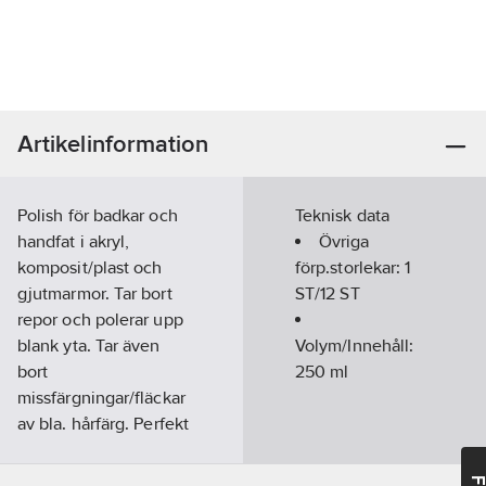
Artikelinformation
Polish för badkar och
Teknisk data
handfat i akryl,
Övriga
komposit/plast och
förp.storlekar:
1
gjutmarmor. Tar bort
ST/12 ST
repor och polerar upp
blank yta. Tar även
Volym/Innehåll:
bort
250
ml
missfärgningar/fläckar
av bla. hårfärg. Perfekt
Akrylpolish kan också
användas för att