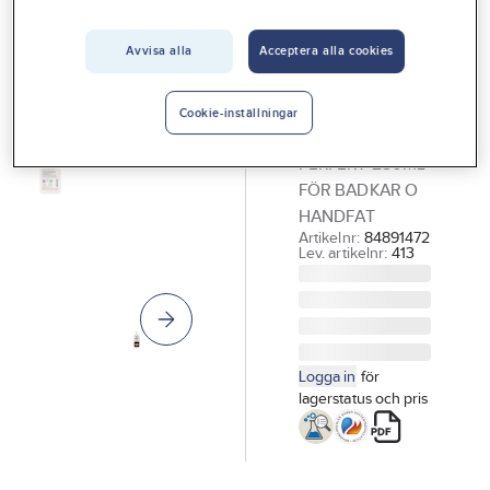
Vårt erbjudande
Avvisa alla
Acceptera alla cookies
NORENCO
Interiör
Akrylpolish
Handla hos oss
Perfekt
Cookie-inställningar
AKRYLPOLISH
Guider & inspiration
PERFEKT 250ML
Vanliga frågor
FÖR BADKAR O
HANDFAT
Artikelnr:
84891472
Lev. artikelnr:
413
Logga in
för
lagerstatus och pris