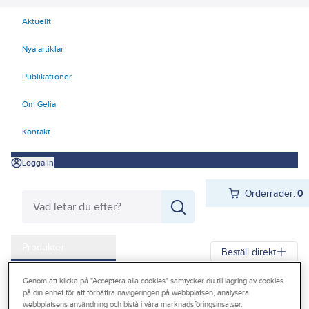
Aktuellt
Nya artiklar
Publikationer
Om Gelia
Kontakt
Logga in
Orderrader:
0
Produkter
Beställ direkt
Kampanjer
Genom att klicka på "Acceptera alla cookies" samtycker du till lagring av cookies
Gelia
Produkter
Förbrukningsvaror
Kemteknik
Städ
på din enhet för att förbättra navigeringen på webbplatsen, analysera
Outlet
webbplatsens användning och bistå i våra marknadsföringsinsatser.
Sanitet/badrum och avkalkning