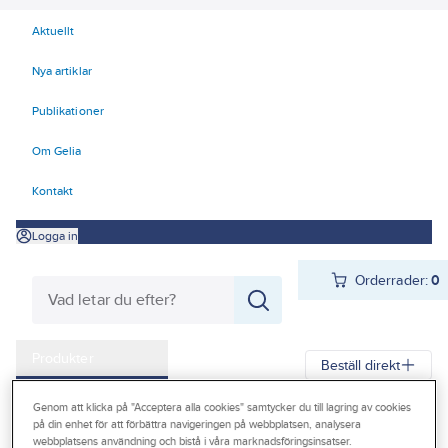
Aktuellt
Nya artiklar
Publikationer
Om Gelia
Kontakt
Logga in
Orderrader:
0
Produkter
Beställ direkt
Kampanjer
Genom att klicka på "Acceptera alla cookies" samtycker du till lagring av cookies
Gelia
Produkter
Förbrukningsvaror
Kemteknik
Städ
på din enhet för att förbättra navigeringen på webbplatsen, analysera
Outlet
webbplatsens användning och bistå i våra marknadsföringsinsatser.
Sanitet/badrum och avkalkning