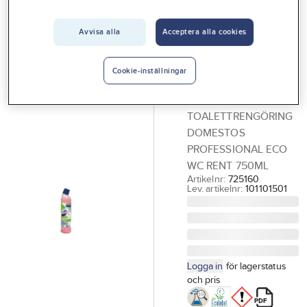
Vårt erbjudande
Avvisa alla
Acceptera alla cookies
Toalettrengöring
Interiör
Domestos
Handla hos oss
Cookie-inställningar
Professional Eco
Guider & inspiration
WC rent
Vanliga frågor
TOALETTRENGÖRING
DOMESTOS
PROFESSIONAL ECO
WC RENT 750ML
Artikelnr:
725160
Lev. artikelnr:
101101501
Logga in
för lagerstatus
och pris