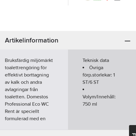
Artikelinformation
Bruksfärdig miljömärkt
Teknisk data
toalettrengöring för
Övriga
effektivt borttagning
förp.storlekar:
1
av kalk och andra
ST/6 ST
avlagringar från
toaletten. Domestos
Volym/Innehåll:
Professional Eco WC
750
ml
Rent är speciellt
formulerad med en
naturlig syra och en
vegetabiliskt baserad