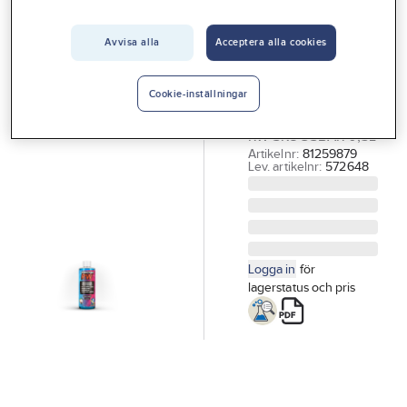
Vårt erbjudande
Avvisa alla
Acceptera alla cookies
GÖRDETMEDRW
Interiör
Multirengöring
Handla hos oss
RW
Cookie-inställningar
MULTIRENGÖRING
Guider & inspiration
RW SKOGSBÄR 0,5L
Vanliga frågor
Artikelnr:
81259879
Lev. artikelnr:
572648
Logga in
för
lagerstatus och pris