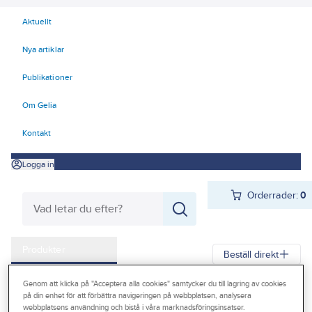
Aktuellt
Nya artiklar
Publikationer
Om Gelia
Kontakt
Logga in
Orderrader:
0
Produkter
Beställ direkt
Kampanjer
Genom att klicka på "Acceptera alla cookies" samtycker du till lagring av cookies
Gelia
Produkter
Förbrukningsvaror
Kemteknik
Städ
på din enhet för att förbättra navigeringen på webbplatsen, analysera
Outlet
webbplatsens användning och bistå i våra marknadsföringsinsatser.
Allmän rengöring