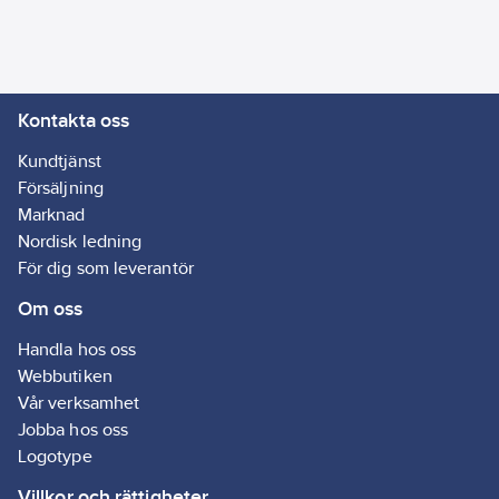
- Mångsidig
rengöringslösning för
alla typer av ytor
- Skonsam och lämnar
Kontakta oss
inga rester
- Anpassningsbar
Kundtjänst
spädning för olika
Försäljning
behov
Marknad
Artikelnr:
81259879
Nordisk ledning
Lev. artikelnr:
572648
För dig som leverantör
Ean
634240144837
Om oss
artikelnr:
Materialklass
TG1900
Handla hos oss
Webbutiken
Vår verksamhet
Jobba hos oss
Logotype
Villkor och rättigheter