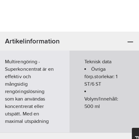
Artikelinformation
Multirengöring -
Teknisk data
Superkoncentrat är en
Övriga
effektiv och
förp.storlekar:
1
mångsidig
ST/6 ST
rengöringslösning
som kan användas
Volym/Innehåll:
koncentrerat eller
500
ml
utspätt. Med en
maximal utspädning
på 10% rengöring med
90% vatten och en