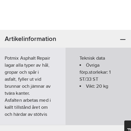
Artikelinformation
Potmix Asphalt Repair
Teknisk data
lagar alla typer av hål,
Övriga
gropar och spår i
förp.storlekar:
1
asfalt, fyller ut vid
ST/33 ST
brunnar och jämnar av
Vikt:
20
kg
tvära kanter.
Asfalten arbetas med i
kallt tillstånd året om
och härdar av stötvis
tryck, ju mer tryck ju
bättre lagning. Finns