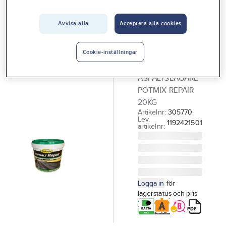
Vårt erbjudande
Avvisa alla
Acceptera alla cookies
POTMIX
Interiör
Asfaltlagare
Handla hos oss
Potmix
Cookie-inställningar
Repair
Guider & inspiration
ASFALTSLAGARE
Vanliga frågor
POTMIX REPAIR
20KG
Artikelnr:
305770
Lev.
1192421501
artikelnr:
Logga in
för
lagerstatus och pris