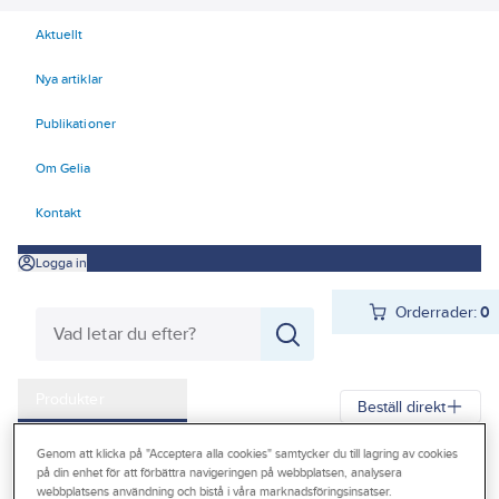
Aktuellt
Nya artiklar
Publikationer
Om Gelia
Kontakt
Logga in
Orderrader:
0
Produkter
Beställ direkt
Kampanjer
Genom att klicka på "Acceptera alla cookies" samtycker du till lagring av cookies
Gelia
Produkter
Förbrukningsvaror
Kemteknik
på din enhet för att förbättra navigeringen på webbplatsen, analysera
Outlet
webbplatsens användning och bistå i våra marknadsföringsinsatser.
Fog- och tätmassor - spackel
Kallasfalt och taktätning