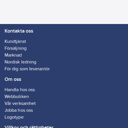
1192421501
artikelnr:
Ean
7331657110204
artikelnr:
Materialklass
TG1080
Kontakta oss
Detta är ett
alternativ till
308298
Kundtjänst
artikelnummer
Försäljning
Marknad
Nordisk ledning
För dig som leverantör
Om oss
Handla hos oss
Webbutiken
Vår verksamhet
Jobba hos oss
Logotype
Villkor och rättigheter