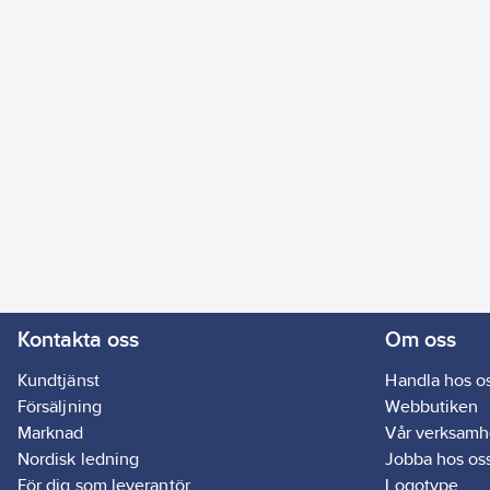
Kontakta oss
Om oss
Kundtjänst
Handla hos o
Försäljning
Webbutiken
Marknad
Vår verksamh
Nordisk ledning
Jobba hos os
För dig som leverantör
Logotype