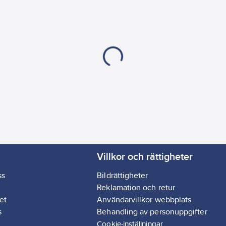
Villkor och rättigheter
ss
Bildrättigheter
Reklamation och retur
et
Användarvillkor webbplats
s
Behandling av personuppgifter
Cookie-inställningar