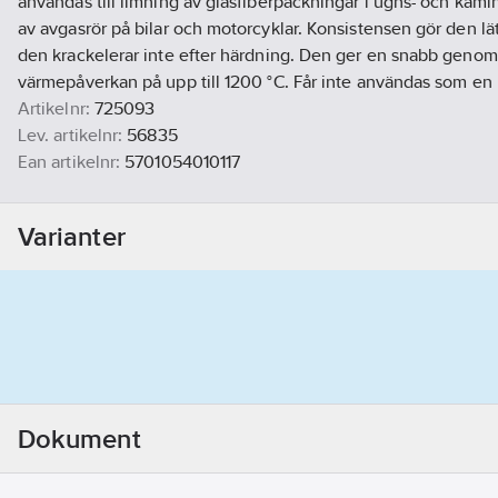
användas till limning av glasfiberpackningar i ugns- och kamin
av avgasrör på bilar och motorcyklar. Konsistensen gör den lätt
den krackelerar inte efter härdning. Den ger en snabb genom
värmepåverkan på upp till 1200 °C. Får inte användas som en 
Artikelnr:
725093
Lev. artikelnr:
56835
Ean artikelnr:
5701054010117
Materialklass
TG105A
Varianter
Dokument