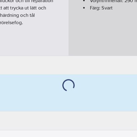
luckor och till reparation
Volym/Innehåll:
290
m
 att trycka ut lätt och
Färg:
Svart
härdning och tål
rörelsefog.