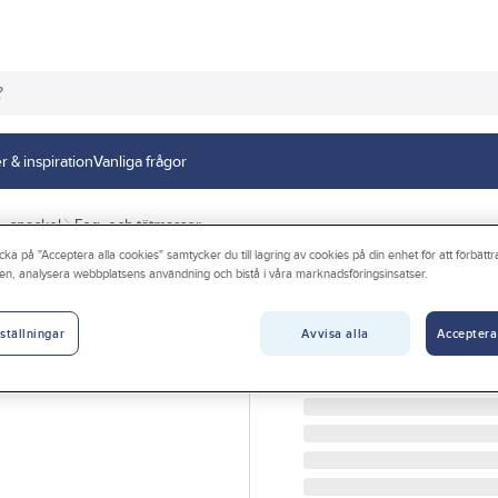
r & inspiration
Vanliga frågor
 - spackel
Fog- och tätmassor
cka på "Acceptera alla cookies" samtycker du till lagring av cookies på din enhet för att förbätt
en, analysera webbplatsens användning och bistå i våra marknadsföringsinsatser.
DANA LIM
Pannkitt Dana F
Avvisa alla
Acceptera
ställningar
PANNKITT DANA FIREGU
Artikelnr:
725093
Lev. artikelnr:
56835