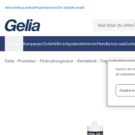
Aktuellt
Nya artiklar
Publikationer
Om Gelia
Kontakt
Produkter
Kampanjer
Outlet
Vårt erbjudande
Interiör
Handla hos oss
Guide
Gelia
Produkter
Förbrukningsvaror
Kemteknik
Fog- och tätmassor
Genom att kli
på webbplats
Cookie-in