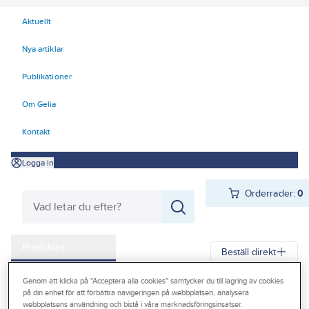
Aktuellt
Nya artiklar
Publikationer
Om Gelia
Kontakt
Logga in
Orderrader:
0
Produkter
Beställ direkt
Kampanjer
Genom att klicka på "Acceptera alla cookies" samtycker du till lagring av cookies
Gelia
Produkter
Förbrukningsvaror
Kemteknik
på din enhet för att förbättra navigeringen på webbplatsen, analysera
Outlet
webbplatsens användning och bistå i våra marknadsföringsinsatser.
Fog- och tätmassor - spackel
Fog- och tätmassor