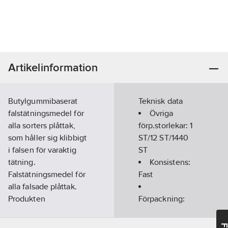
Artikelinformation
Butylgummibaserat
Teknisk data
falstätningsmedel för
Övriga
alla sorters plåttak,
förp.storlekar:
1
som håller sig klibbigt
ST/12 ST/1440
i falsen för varaktig
ST
tätning.
Konsistens:
Falstätningsmedel för
Fast
alla falsade plåttak.
Produkten
Förpackning:
rekommenderas även
Patron
som tätning vid
Färg:
Blå