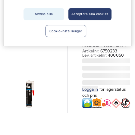
Vårt erbjudande
Avvisa alla
Acceptera alla cookies
SUNCHEM
Interiör
Falstätning M82
Handla hos oss
Sunchem
Cookie-inställningar
FALSTÄTNINGSMEDEL
Guider & inspiration
M82 BLÅ 0.3L ABRA
Vanliga frågor
Artikelnr:
6750233
Lev. artikelnr:
400050
Logga in
för lagerstatus
och pris