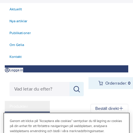
Aktuellt
Nya artiklar
Publikationer
Om Gelia
Kontakt
Logga in
Orderrader:
0
Produkter
Beställ direkt
Kampanjer
Genom att klicka på "Acceptera alla cookies" samtycker du till lagring av cookies
Gelia
Produkter
Förbrukningsvaror
Kemteknik
på din enhet för att förbättra navigeringen på webbplatsen, analysera
Outlet
webbplatsens användning och bistå i våra marknadsföringsinsatser.
Fog- och tätmassor - spackel
Fog- och tätmassor