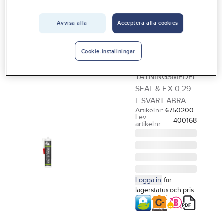
Vårt erbjudande
Avvisa alla
Acceptera alla cookies
SUNCHEM
Interiör
Fogmassa
Handla hos oss
Seal & Fix
Cookie-inställningar
Sunchem
Guider & inspiration
TÄTNINGSMEDEL
Vanliga frågor
SEAL & FIX 0,29
L SVART ABRA
Artikelnr:
6750200
Lev.
400168
artikelnr:
Logga in
för
lagerstatus och pris