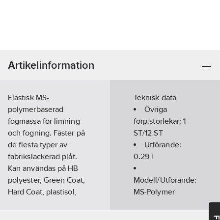
Artikelinformation
Elastisk MS-
Teknisk data
polymerbaserad
Övriga
fogmassa för limning
förp.storlekar:
1
och fogning. Fäster på
ST/12 ST
de flesta typer av
Utförande:
fabrikslackerad plåt.
0.29 l
Kan användas på HB
polyester, Green Coat,
Modell/Utförande:
Hard Coat, plastisol,
MS-Polymer
aluminium, koppar,
Konsistens:
zink, taktegel, trä,
Fast