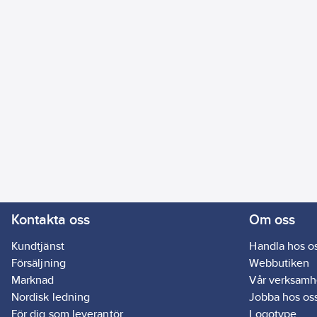
Kontakta oss
Om oss
Kundtjänst
Handla hos o
Försäljning
Webbutiken
Marknad
Vår verksamh
Nordisk ledning
Jobba hos os
För dig som leverantör
Logotype