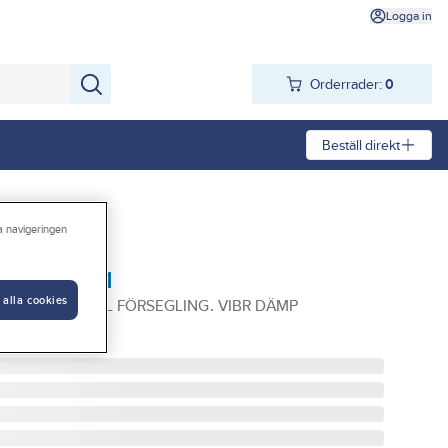
Logga in
Orderrader:
0
Beställ direkt
ra navigeringen
kaflex-221
 alla cookies
1 SVART 300ML FÖRSEGLING. VIBR DÄMP