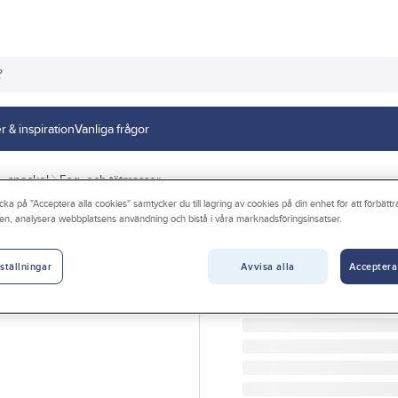
r & inspiration
Vanliga frågor
 - spackel
Fog- och tätmassor
cka på "Acceptera alla cookies" samtycker du till lagring av cookies på din enhet för att förbätt
en, analysera webbplatsens användning och bistå i våra marknadsföringsinsatser.
SIKA
Fogmassa Lim Si
Avvisa alla
Acceptera
ställningar
FOGMASSA SIKAFLEX-22
Artikelnr:
132040
Lev. artikelnr:
51646