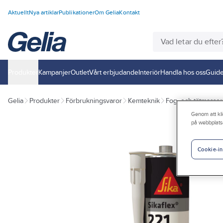
Aktuellt
Nya artiklar
Publikationer
Om Gelia
Kontakt
Produkter
Kampanjer
Outlet
Vårt erbjudande
Interiör
Handla hos oss
Guide
Gelia
Produkter
Förbrukningsvaror
Kemteknik
Fog- och tätmassor
Genom att kli
på webbplats
Cookie-in