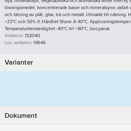
olja, mineraloljor, vegetabiliska och animaliska fetter men ej
lösningsmedel, koncentrerade baser och mineralsyror, asfalt 
och tätning av plåt, glas, trä och metall. Utmärkt till nåtning
+23°C och 50% rf. Hårdhet Shore A 40°C. Appliceringstemperat
Temperaturbeständighet -40°C till +90°C. Isocyanat.
Artikelnr:
132040
Lev. artikelnr:
51646
Ean artikelnr:
0000101107646
Materialklass
TG1000
Varianter
Dokument