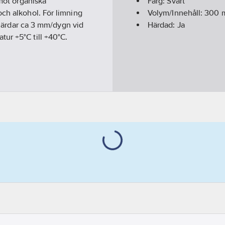
 mot organiska
Färg:
Svart
och alkohol. För limning
Volym/Innehåll:
300
m
. Härdar ca 3 mm/dygn vid
Härdad:
Ja
ur +5°C till +40°C.