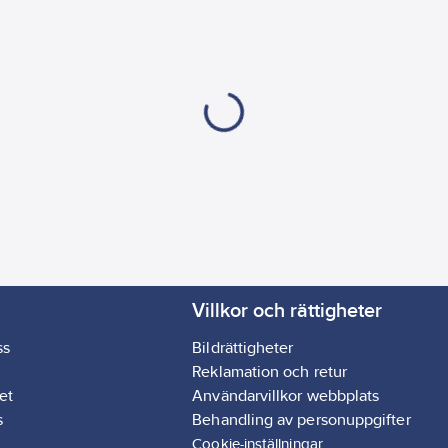
Villkor och rättigheter
ss
Bildrättigheter
Reklamation och retur
et
Användarvillkor webbplats
s
Behandling av personuppgifter
Cookie-inställningar