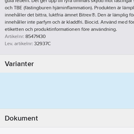
gula febern. Det ger upp till fyra timmars skydd mot fästingar
och TBE (fästingburen hjärninflammation). Produkten är lämpli
innehåller det bittra, luktfria ämnet Bitrex®. Den är lämplig för
innehåller inte parfym och är kladdfri. Biocid. Använd med förs
etiketten och produktinformationen före användning.
Artikelnr:
85471430
Lev. artikelnr:
32937C
Ean artikelnr:
8714024329376
Materialklass
TO500B
Varianter
Dokument