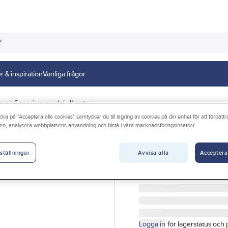
r & inspiration
Vanliga frågor
ing
Saneringsmedel - Kemtoa
cka på "Acceptera alla cookies" samtycker du till lagring av cookies på din enhet för att förbätt
en, analysera webbplatsens användning och bistå i våra marknadsföringsinsatser.
Care Plus® Anti-
CARE PLUS® ANTI-INSEC
Avvisa alla
Acceptera
ställningar
Artikelnr:
85471430
Lev. artikelnr:
32937C
Logga in
för lagerstatus och 