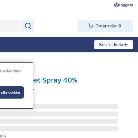
Logga in
Orderrader:
0
Beställ direkt
ra navigeringen
Insect - Deet Spray 40%
T - DEET 60 ML
 alla cookies
pris