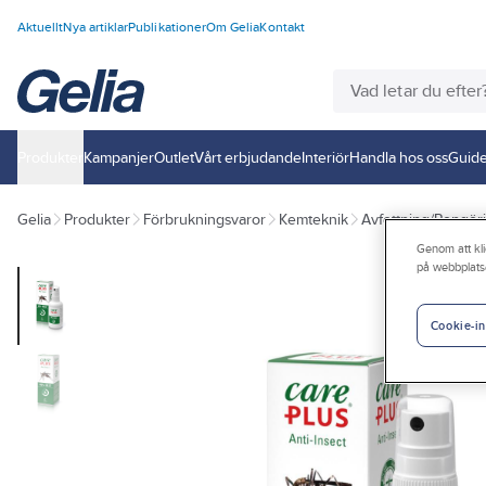
Aktuellt
Nya artiklar
Publikationer
Om Gelia
Kontakt
Produkter
Kampanjer
Outlet
Vårt erbjudande
Interiör
Handla hos oss
Guide
Gelia
Produkter
Förbrukningsvaror
Kemteknik
Avfettning/Rengör
Genom att kli
på webbplats
Cookie-in