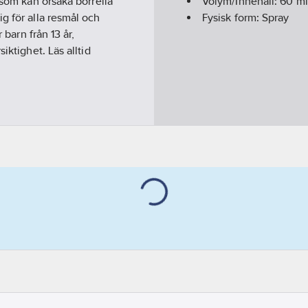
 som kan orsaka borrelia
Volym/Innehåll:
60
ml
g för alla resmål och
Fysisk form:
Spray
 barn från 13 år,
iktighet. Läs alltid