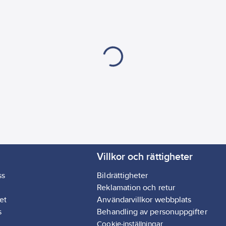
Villkor och rättigheter
ss
Bildrättigheter
Reklamation och retur
et
Användarvillkor webbplats
s
Behandling av personuppgifter
Cookie-inställningar