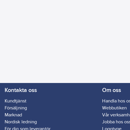
Kontakta oss
Om oss
Kundtjänst
Handla hos o
Försäljning
Webbutiken
Marknad
Vår verksamh
Nordisk ledning
Jobba hos os
För dig som leverantör
Logotype