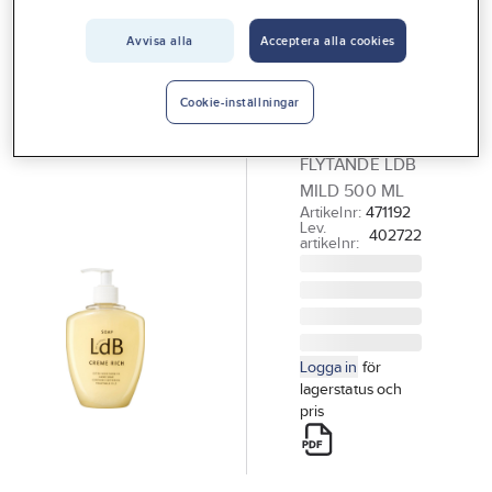
Vårt erbjudande
Avvisa alla
Acceptera alla cookies
CEDERROTH
Interiör
Flytande
Handla hos oss
tvål Ldb
Cookie-inställningar
TVÅL
Guider & inspiration
FLYTANDE LDB
Vanliga frågor
MILD 500 ML
Artikelnr:
471192
Lev.
402722
artikelnr:
Logga in
för
lagerstatus och
pris