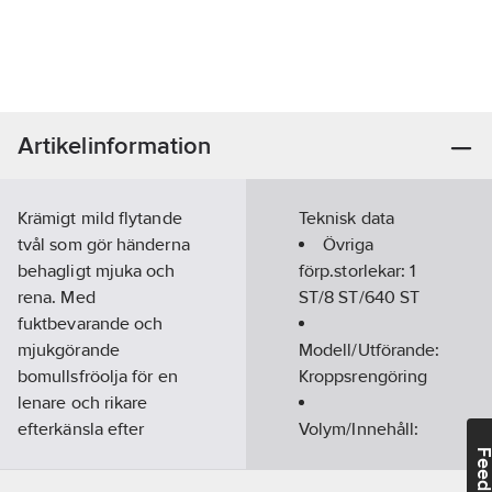
Artikelinformation
Krämigt mild flytande
Teknisk data
tvål som gör händerna
Övriga
behagligt mjuka och
förp.storlekar:
1
rena. Med
ST/8 ST/640 ST
fuktbevarande och
mjukgörande
Modell/Utförande:
bomullsfröolja för en
Kroppsrengöring
lenare och rikare
efterkänsla efter
Volym/Innehåll:
handtvätt.
500
ml
Feedba
Artikelnr:
471192
Fysisk form: