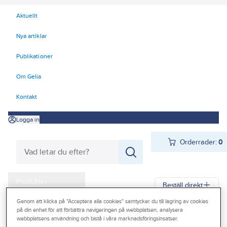
Aktuellt
Nya artiklar
Publikationer
Om Gelia
Kontakt
Logga in
Orderrader:
0
Produkter
Beställ direkt
Kampanjer
Genom att klicka på "Acceptera alla cookies" samtycker du till lagring av cookies
på din enhet för att förbättra navigeringen på webbplatsen, analysera
Gelia
Produkter
Förbrukningsvaror
Hygien
Outlet
webbplatsens användning och bistå i våra marknadsföringsinsatser.
Tvål, dusch och schampo