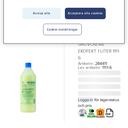
Vårt erbjudande
Avvisa alla
Acceptera alla cookies
EKOFEKT
Interiör
Handrengöring
Handla hos oss
Ekofekt
Cookie-inställningar
grovcreme
Guider & inspiration
GROVCREME
Vanliga frågor
EKOFEKT 1 LITER 1111-
6
Artikelnr:
284411
Lev. artikelnr:
1111-6
Logga in
för lagerstatus
och pris