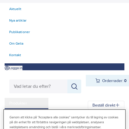
Aktuellt
Nya artiklar
Publikationer
Om Gelia
Kontakt
Logga in
Orderrader:
0
Produkter
Beställ direkt
Kampanjer
Genom att klicka på "Acceptera alla cookies" samtycker du till lagring av cookies
Gelia
Produkter
Förbrukningsvaror
Hygien
på din enhet för att förbättra navigeringen på webbplatsen, analysera
Outlet
webbplatsens användning och bistå i våra marknadsföringsinsatser.
Handrengöring, handdesinfektion