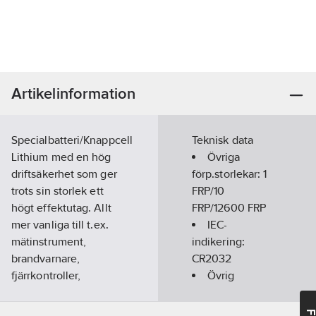
Artikelinformation
Specialbatteri/Knappcell
Teknisk data
Lithium med en hög
Övriga
driftsäkerhet som ger
förp.storlekar:
1
trots sin storlek ett
FRP/10
högt effektutag. Allt
FRP/12600 FRP
mer vanliga till t.ex.
IEC-
mätinstrument,
indikering:
brandvarnare,
CR2032
fjärrkontroller,
Övrig
bankdosor och
beteckning:
leksaker m.m.
Ingen