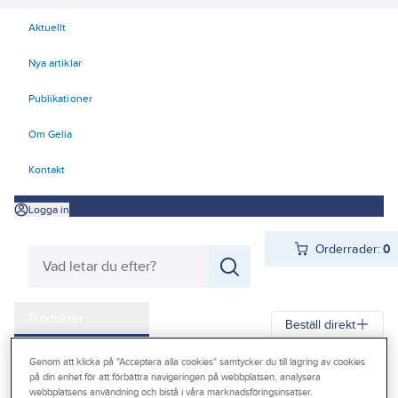
Aktuellt
Nya artiklar
Publikationer
Om Gelia
Kontakt
Logga in
Orderrader:
0
Produkter
Beställ direkt
Kampanjer
Genom att klicka på "Acceptera alla cookies" samtycker du till lagring av cookies
Gelia
Produkter
El
Tele, Data, Säkerhet 50-63
på din enhet för att förbättra navigeringen på webbplatsen, analysera
Outlet
webbplatsens användning och bistå i våra marknadsföringsinsatser.
53 Batterier, signalgivare
Batterier