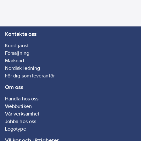
EX-
applikationer:
Nej
Antal celler:
Kontakta oss
2
REACH
Kundtjänst
Datum:
2024-
Försäljning
02-12
Marknad
REACH -
Nordisk ledning
Innehåller
För dig som leverantör
kandidatämnen:
Om oss
1,2-
dimetoxietan,
Handla hos oss
Dimethyl
Webbutiken
Glycol, 1,2-
Vår verksamhet
dimethoxyethane
Jobba hos oss
REACH
Logotype
Informationsplikt:
Villkor och rättigheter