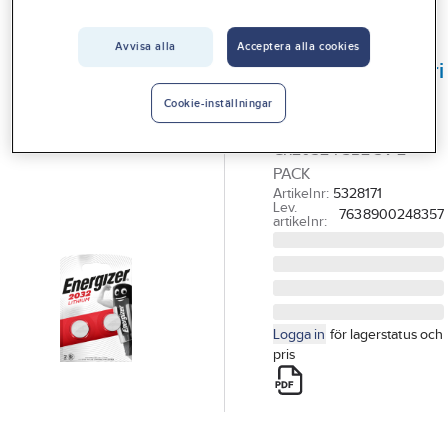
Vårt erbjudande
Avvisa alla
Acceptera alla cookies
ENERGIZER
Interiör
Knappcellsbatteri
Handla hos oss
Lithium 3V
Cookie-inställningar
BATTERI LITHIUM
Guider & inspiration
CR2032 FSB2 3V 2-
Vanliga frågor
PACK
Artikelnr:
5328171
Lev.
7638900248357
artikelnr:
Logga in
för lagerstatus och
pris