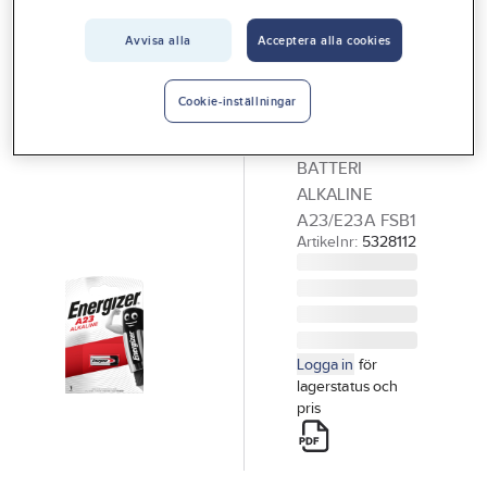
Vårt erbjudande
Avvisa alla
Acceptera alla cookies
ENERGIZER
Interiör
Batteri
Handla hos oss
A23/E23A,
Cookie-inställningar
12V
Guider & inspiration
BATTERI
Vanliga frågor
ALKALINE
A23/E23A FSB1
Artikelnr:
5328112
Logga in
för
lagerstatus och
pris