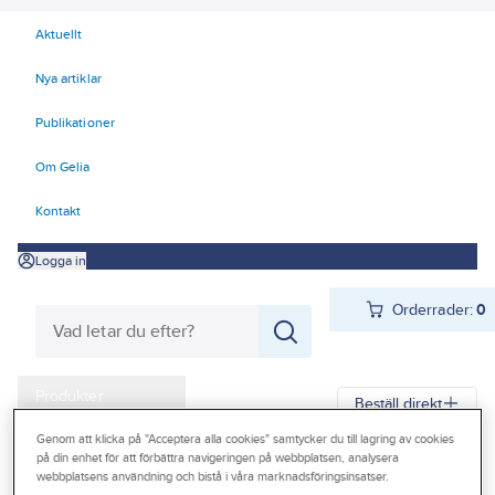
Aktuellt
Nya artiklar
Publikationer
Om Gelia
Kontakt
Logga in
Orderrader:
0
Produkter
Beställ direkt
Kampanjer
Genom att klicka på "Acceptera alla cookies" samtycker du till lagring av cookies
på din enhet för att förbättra navigeringen på webbplatsen, analysera
Gelia
Produkter
El
Tele, Data, Säkerhet 50-63
Outlet
webbplatsens användning och bistå i våra marknadsföringsinsatser.
53 Batterier, signalgivare
Batterier