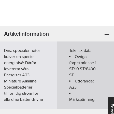
Artikelinformation
Dina specialenheter
Teknisk data
kräver en speciell
Övriga
energinivå: Därför
förp.storlekar:
1
levererar våra
ST/10 ST/8400
Energizer A23
ST
Miniature Alkaline
Utförande:
Specialbatterier
A23
tillförlitlig ström för
alla dina batteridrivna
Märkspänning:
enheter. Lämplig för
12
V
Feedba
trådlösa headset,