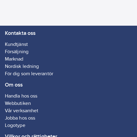
14.5
mm
Längd:
0
mm
Vikt:
23
g
Kontakta oss
Lämplig för
EX-
Kundtjänst
applikationer:
Försäljning
Nej
Marknad
Antal celler:
Nordisk ledning
10
För dig som leverantör
REACH
Om oss
Datum:
2024-
01-09
Handla hos oss
REACH
Webbutiken
Informationsplikt:
Vår verksamhet
Nej
Jobba hos oss
Logotype
Villkor och rättigheter