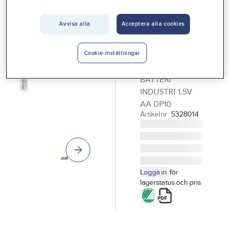
Vårt erbjudande
Avvisa alla
Acceptera alla cookies
ENERGIZER
Interiör
Batteri
Handla hos oss
INDUSTRIAL
Cookie-inställningar
10/12-pack
Guider & inspiration
BATTERI
Vanliga frågor
INDUSTRI 1.5V
AA DP10
Artikelnr:
5328014
Logga in
för
lagerstatus och pris