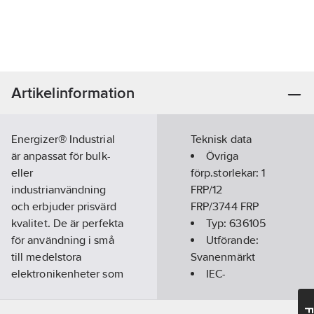
Artikelinformation
Energizer® Industrial
Teknisk data
är anpassat för bulk-
Övriga
eller
förp.storlekar:
1
industrianvändning
FRP/12
och erbjuder prisvärd
FRP/3744 FRP
kvalitet. De är perfekta
Typ:
636105
för användning i små
Utförande:
till medelstora
Svanenmärkt
elektronikenheter som
IEC-
används regelbundet.
indikering:
LR6
Utformad för att ge
Övrig