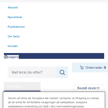
Aktuellt
Nya artiklar
Publikationer
Om Gelia
Kontakt
Logga in
Orderrader:
0
Produkter
Beställ direkt
Kampanjer
Genom att klicka på "Acceptera alla cookies" samtycker du till lagring av cookies
Gelia
Produkter
El
Tele, Data, Säkerhet 50-63
på din enhet för att förbättra navigeringen på webbplatsen, analysera
Outlet
webbplatsens användning och bistå i våra marknadsföringsinsatser.
53 Batterier, signalgivare
Batterier