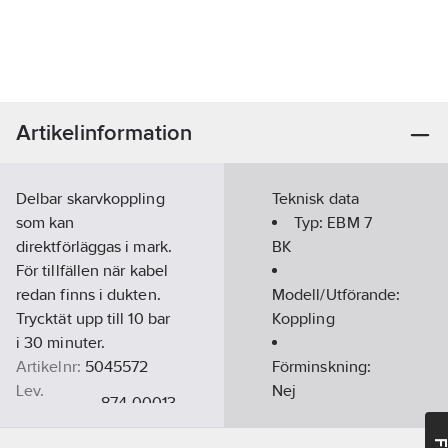
Artikelinformation
Delbar skarvkoppling
Teknisk data
som kan
Typ:
EBM 7
direktförläggas i mark.
BK
För tillfällen när kabel
redan finns i dukten.
Modell/Utförande:
Trycktät upp till 10 bar
Koppling
i 30 minuter.
Artikelnr:
5045572
Förminskning:
Lev.
Nej
874-00013
artikelnr:
Utvändig
Ean
rördiameter