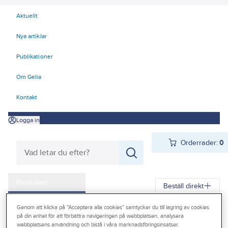
Aktuellt
Nya artiklar
Publikationer
Om Gelia
Kontakt
Logga in
Orderrader:
0
Produkter
Beställ direkt
Kampanjer
Genom att klicka på "Acceptera alla cookies" samtycker du till lagring av cookies
Gelia
Produkter
El
Tele, Data, Säkerhet 50-63
på din enhet för att förbättra navigeringen på webbplatsen, analysera
Outlet
webbplatsens användning och bistå i våra marknadsföringsinsatser.
50 Tele och Fiberoptik
Fiberkanalisation och tillbehör
Optorör