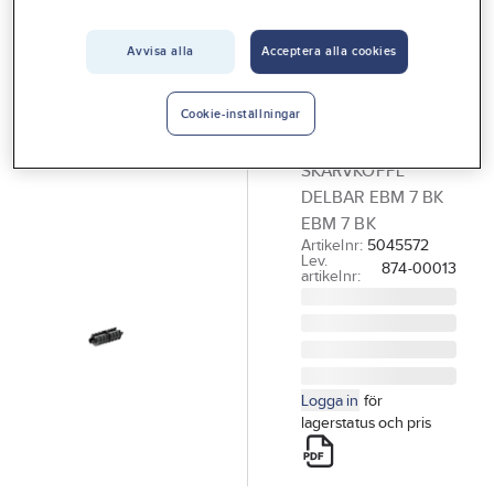
Vårt erbjudande
Avvisa alla
Acceptera alla cookies
GABOCOM
Interiör
Skarvkoppling
Handla hos oss
delbar EBM,
Cookie-inställningar
Gabocom
Guider & inspiration
SKARVKOPPL
Vanliga frågor
DELBAR EBM 7 BK
EBM 7 BK
Artikelnr:
5045572
Lev.
874-00013
artikelnr:
Logga in
för
lagerstatus och pris