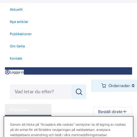
Aktuellt
Nya artiklar
Publikationer
Om Gelia
Kontakt
Logga in
Orderrader:
0
Produkter
Beställ direkt
Kampanjer
Genom att klicka på "Acceptera alla cookies" samtycker du till lagring av cookies
Gelia
Produkter
Gelia El
Installationsmateriel
på din enhet för att förbättra navigeringen på webbplatsen, analysera
Outlet
webbplatsens användning och bistå i våra marknadsföringsinsatser.
Ljus- och tidreglering
Timer