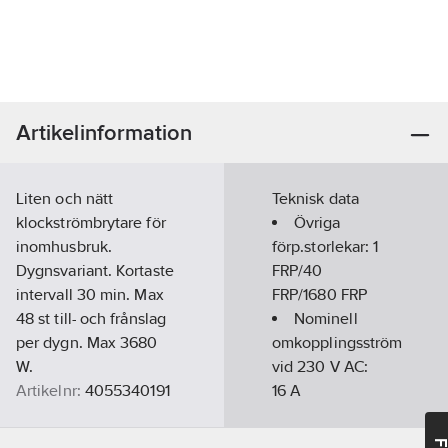
Artikelinformation
Liten och nätt
Teknisk data
klockströmbrytare för
Övriga
inomhusbruk.
förp.storlekar:
1
Dygnsvariant. Kortaste
FRP/40
intervall 30 min. Max
FRP/1680 FRP
48 st till- och frånslag
Nominell
per dygn. Max 3680
omkopplingsström
W.
vid 230 V AC:
Artikelnr:
4055340191
16
A
Lev. artikelnr:
15GD/3A
Ean
Matningsspänning: