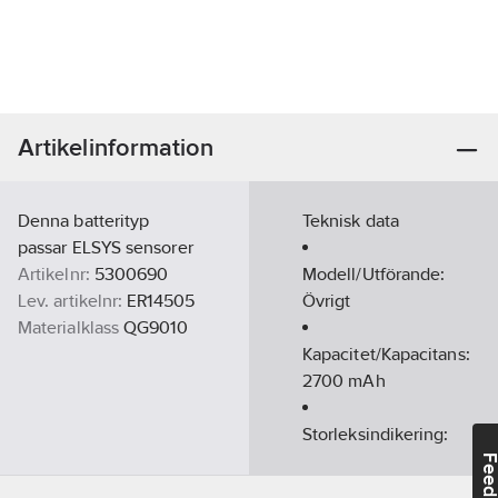
Artikelinformation
Denna batterityp
Teknisk data
passar ELSYS sensorer
Artikelnr:
5300690
Modell/Utförande:
Lev. artikelnr:
ER14505
Övrigt
Materialklass
QG9010
Kapacitet/Kapacitans:
2700
mAh
Storleksindikering:
Micro
Feedba
(R03/AAA)