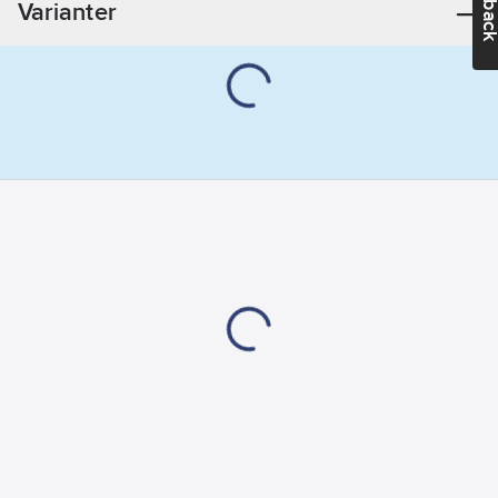
Varianter
Märkspänning:
3.6
V
Antal celler:
1
REACH
Datum:
2024-11-
01
REACH
Informationsplikt:
Nej