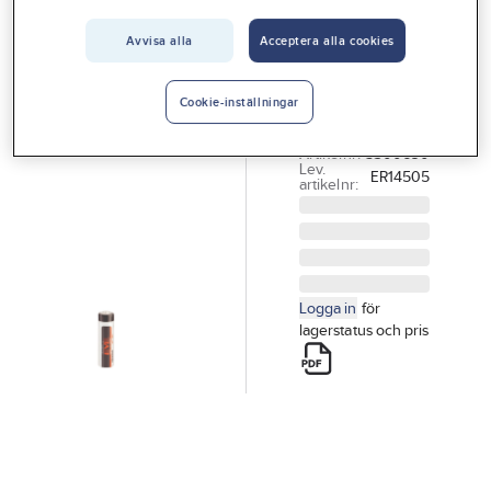
Vårt erbjudande
Avvisa alla
Acceptera alla cookies
ELSYS
Interiör
Batteri 3,6V
Handla hos oss
BATTERI
Cookie-inställningar
SENSOR 3,6V
Guider & inspiration
Artikelnr:
5300690
Lev.
ER14505
Vanliga frågor
artikelnr:
Logga in
för
lagerstatus och pris