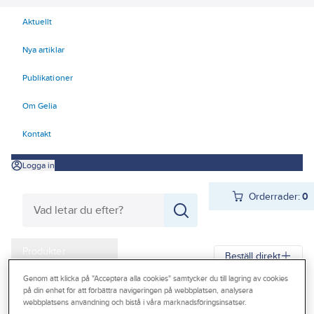
Aktuellt
Nya artiklar
Publikationer
Om Gelia
Kontakt
Logga in
Orderrader:
0
Produkter
Beställ direkt
Kampanjer
Genom att klicka på "Acceptera alla cookies" samtycker du till lagring av cookies
på din enhet för att förbättra navigeringen på webbplatsen, analysera
Gelia
Produkter
El
IOT Intelligenta sensorer
Tillbehör
Outlet
webbplatsens användning och bistå i våra marknadsföringsinsatser.
Övriga tillbehör