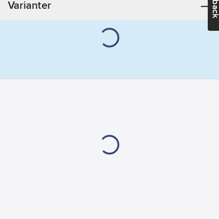
Varianter
ljuskälla:
3.5
W
Längd:
126
mm
Typ av
glas/kupa:
Klar
Märkspänning:
230
V
Strålningsvinkel:
280
°
Lampform:
Övrigt
Dimningsbar:
Ja
Genomsnittlig
nominell