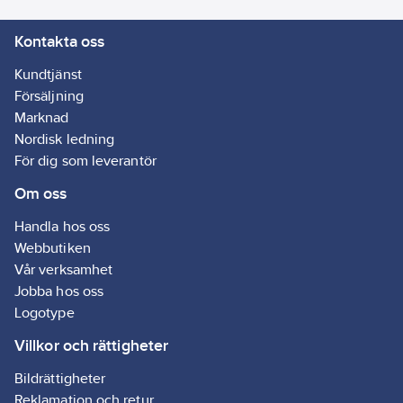
livslängd:
Kontakta oss
15000
h
Diameter:
Kundtjänst
20
mm
Försäljning
Nominellt
Marknad
ljusflöde (IEC
Nordisk ledning
62612):
200
lm
För dig som leverantör
Om oss
Spänningstyp:
AC
Handla hos oss
Webbutiken
Färgtolkningsindex
Vår verksamhet
(CRI/Ra):
90-100
Jobba hos oss
Ljusfärg (EN
Logotype
12464-1):
Villkor och rättigheter
Varmvit < 3300
K
Bildrättigheter
Effektfaktor:
Reklamation och retur