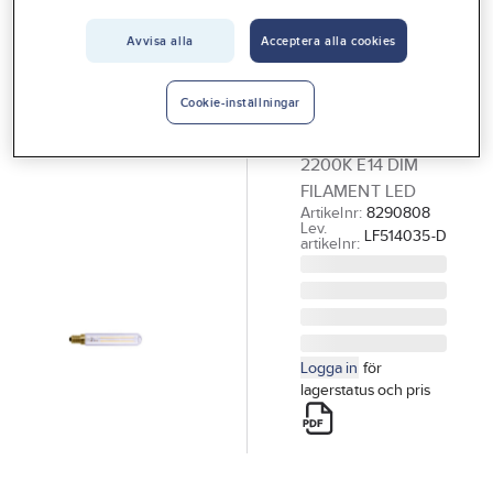
Vårt erbjudande
Avvisa alla
Acceptera alla cookies
NARVA
Interiör
LED
Handla hos oss
Rörlampa
Cookie-inställningar
LED FIL RÖR 2.7W
Guider & inspiration
2200K E14 DIM
Vanliga frågor
FILAMENT LED
Artikelnr:
8290808
Lev.
LF514035-D
artikelnr:
Logga in
för
lagerstatus och pris