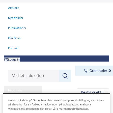
Aktuellt
Nya artiklar
Publikationer
Om Gelia
Kontakt
Logga in
Orderrader:
0
Produkter
Beställ direkt
Kampanjer
Genom att klicka på "Acceptera alla cookies" samtycker du till lagring av cookies
på din enhet för att förbättra navigeringen på webbplatsen, analysera
Gelia
Produkter
El
Belysning, Armaturer, Ljuskällor 70-83
Outlet
webbplatsens användning och bistå i våra marknadsföringsinsatser.
82 LED-ljuskällor
LED Rörlampor