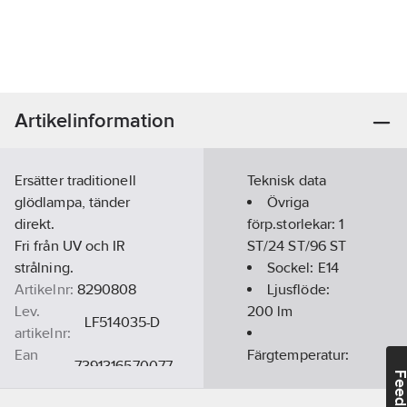
Artikelinformation
Ersätter traditionell
Teknisk data
glödlampa, tänder
Övriga
direkt.
förp.storlekar:
1
Fri från UV och IR
ST/24 ST/96 ST
strålning.
Sockel:
E14
Artikelnr:
8290808
Ljusflöde:
Lev.
200
lm
LF514035-D
artikelnr:
Ean
Färgtemperatur:
7391316570077
artikelnr:
2200
K
Feedba
Materialklass
QV8080
Effekt