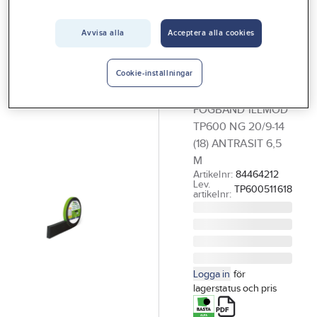
Vårt erbjudande
Avvisa alla
Acceptera alla cookies
ILLBRUCK
Interiör
Fogband
Handla hos oss
Illmod TP600
Cookie-inställningar
NG
Guider & inspiration
FOGBAND ILLMOD
Vanliga frågor
TP600 NG 20/9-14
(18) ANTRASIT 6,5
M
Artikelnr:
84464212
Lev.
TP600511618
artikelnr:
Logga in
för
lagerstatus och pris