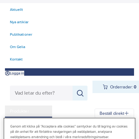
Aktuellt
Nya artiklar
Publikationer
Om Gelia
Kontakt
Logga in
Orderrader:
0
Produkter
Beställ direkt
Kampanjer
Genom att klicka på "Acceptera alla cookies" samtycker du till lagring av cookies
Gelia
Produkter
Byggsortiment
Tätskikt & Ytskydd
på din enhet för att förbättra navigeringen på webbplatsen, analysera
Outlet
webbplatsens användning och bistå i våra marknadsföringsinsatser.
Fogband & Tejp