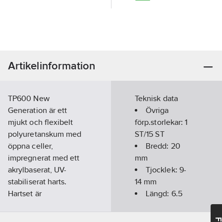
Artikelinformation
TP600 New
Teknisk data
Generation är ett
Övriga
mjukt och flexibelt
förp.storlekar:
1
polyuretanskum med
ST/15 ST
öppna celler,
Bredd:
20
impregnerat med ett
mm
akrylbaserat, UV-
Tjocklek:
9-
stabiliserat harts.
14
mm
Hartset är
Längd:
6.5
vattenavvisande och
m
innehåller ett
Färg: