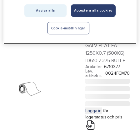
Vårt erbjudande
Varmförzinkad
Avvisa alla
Acceptera alla cookies
Interiör
/ Galv Rulle FA
1250mm
Handla hos oss
Cookie-inställningar
500kg
Guider & inspiration
GALV PLÅT FA
Vanliga frågor
1250X0.7 (500KG)
ID610 Z275 RULLE
Artikelnr:
6710377
Lev.
0024FCM70
artikelnr:
Logga in
för
lagerstatus och pris