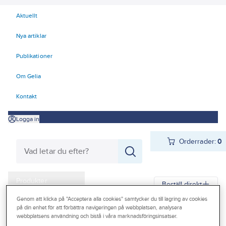
Aktuellt
Nya artiklar
Publikationer
Om Gelia
Kontakt
Logga in
Orderrader:
0
Produkter
Beställ direkt
Kampanjer
Genom att klicka på "Acceptera alla cookies" samtycker du till lagring av cookies
på din enhet för att förbättra navigeringen på webbplatsen, analysera
Gelia
Produkter
Byggplåt
Metaller
Varmförzinkad / Galv
Rulle
webbplatsens användning och bistå i våra marknadsföringsinsatser.
Outlet