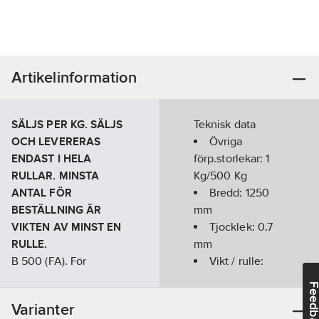
Artikelinformation
SÄLJS PER KG.
SÄLJS
Teknisk data
OCH LEVERERAS
Övriga
ENDAST I HELA
förp.storlekar:
1
RULLAR. MINSTA
Kg/500 Kg
ANTAL FÖR
Bredd:
1250
BESTÄLLNING ÄR
mm
VIKTEN AV MINST EN
Tjocklek:
0.7
RULLE.
mm
B 500 (FA). För
Vikt / rulle:
falsning och bockning.
500
kg
Feedba
Zinkvikt 275 g/m²
Ytskydd:
Varianter
dubbel sida. Säljs per
Varmförzinkad