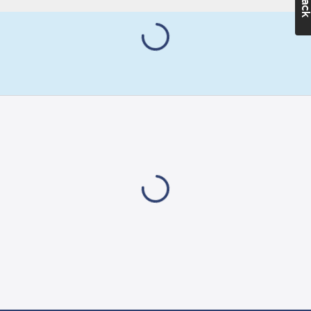
kg. Nominell vikt per
Utförande:
rulle är 500 kg. Vikten
FA OBS. Best. i
skiljer sig något från
kvantiteter om
rulle till rulle. Ändring
500kg=1 rulle
av antal kan ske vid
leverans och
fakturering.
Artikelnr:
6710377
Lev.
0024FCM70
artikelnr:
Materialklass
PPC410