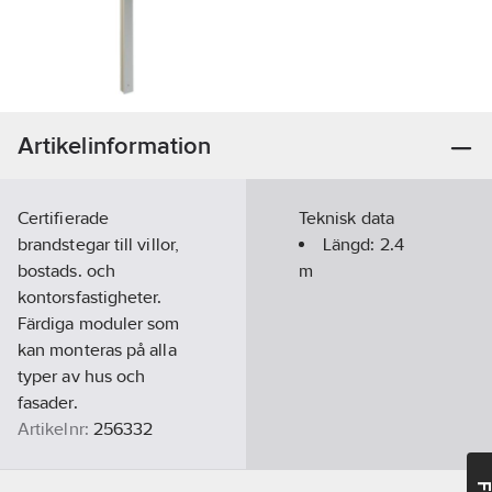
Artikelinformation
Certifierade
Teknisk data
brandstegar till villor,
Längd:
2.4
bostads. och
m
kontorsfastigheter.
Färdiga moduler som
kan monteras på alla
typer av hus och
fasader.
Artikelnr:
256332
Lev. artikelnr:
513240
Ean