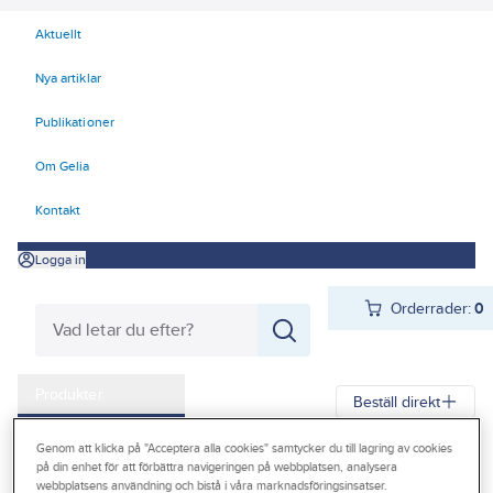
Aktuellt
Nya artiklar
Publikationer
Om Gelia
Kontakt
Logga in
Orderrader:
0
Produkter
Beställ direkt
Kampanjer
Genom att klicka på "Acceptera alla cookies" samtycker du till lagring av cookies
Gelia
Produkter
Arbetsplats
Stegar
på din enhet för att förbättra navigeringen på webbplatsen, analysera
Outlet
webbplatsens användning och bistå i våra marknadsföringsinsatser.
Tak-, vägg- och vindsstegar