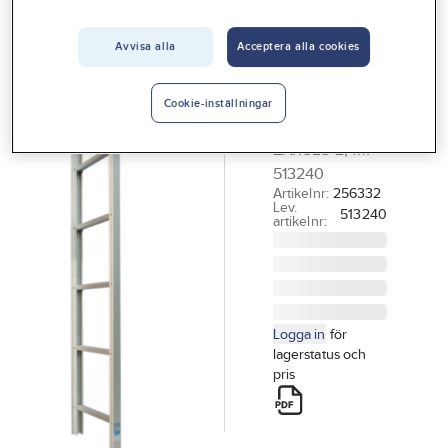
Vårt erbjudande
Avvisa alla
Acceptera alla cookies
ZARGES
Interiör
Brandstege
Handla hos oss
Zarges
Cookie-inställningar
BRANDSTEGE
Guider & inspiration
ZARGES 2,4M
Vanliga frågor
513240
Artikelnr:
256332
Lev.
513240
artikelnr:
Logga in
för
lagerstatus och
pris