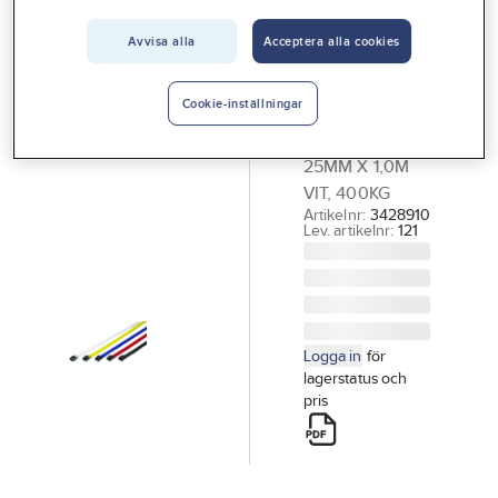
Vårt erbjudande
Avvisa alla
Acceptera alla cookies
FASTY
Interiör
Spännband
Handla hos oss
FASTY
Cookie-inställningar
SPÄNNREM
Guider & inspiration
25MM X 1,0M
Vanliga frågor
VIT, 400KG
Artikelnr:
3428910
Lev. artikelnr:
121
Logga in
för
lagerstatus och
pris