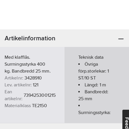
Artikelinformation
Med klafflås.
Teknisk data
Surrningsstyrka 400
Övriga
kg. Bandbredd 25 mm.
förp.storlekar:
1
Artikelnr:
3428910
ST/10 ST
Lev. artikelnr:
121
Längd:
1
m
Ean
Bandbredd:
7394253001215
artikelnr:
25
mm
Materialklass
TE2150
Surrningsstyrka:
400 kg
Feedba
Material: