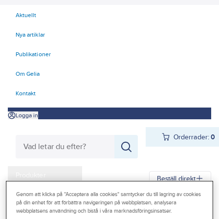
Aktuellt
Nya artiklar
Publikationer
Om Gelia
Kontakt
Logga in
Orderrader:
0
Produkter
Beställ direkt
Kampanjer
Genom att klicka på "Acceptera alla cookies" samtycker du till lagring av cookies
på din enhet för att förbättra navigeringen på webbplatsen, analysera
Gelia
Produkter
Arbetsplats
Lyft
Mjuka lyft - surrning
Outlet
webbplatsens användning och bistå i våra marknadsföringsinsatser.
Bandsurrning/lastsäkring