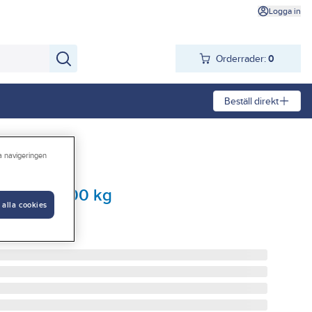
Logga in
Orderrader:
0
Beställ direkt
ra navigeringen
 PELA 2000 kg
 alla cookies
A 2000 KG