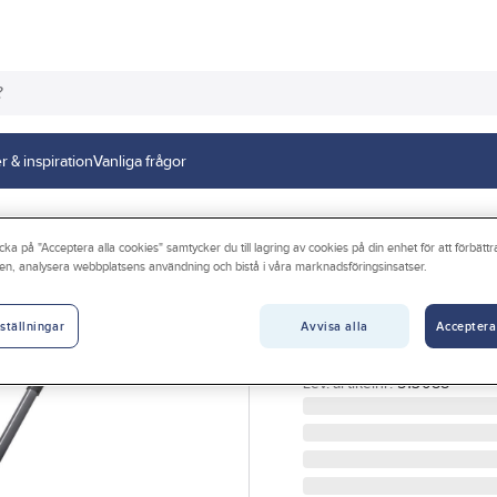
r & inspiration
Vanliga frågor
cka på "Acceptera alla cookies" samtycker du till lagring av cookies på din enhet för att förbätt
en, analysera webbplatsens användning och bistå i våra marknadsföringsinsatser.
PELA TOOLS
Garagedomkraft
Avvisa alla
Acceptera
ställningar
GARAGEDOMKRAFT PEL
Artikelnr:
36113279
Lev. artikelnr:
513088