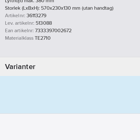
Lyfthöjd max. 380 mm
Storlek (LxBxH): 570x230x130 mm (utan handtag)
Artikelnr:
36113279
Lev. artikelnr:
513088
Ean artikelnr:
7333397002672
Materialklass
TE2710
Varianter