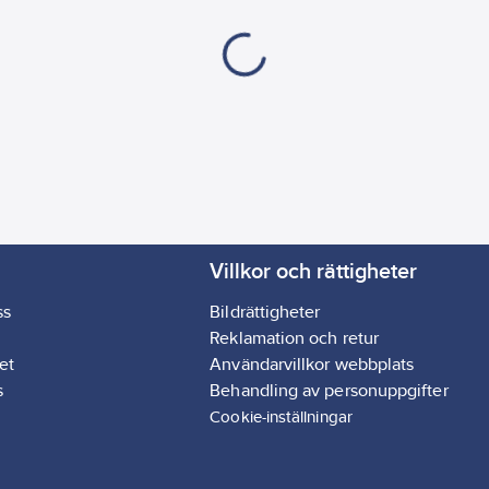
Villkor och rättigheter
ss
Bildrättigheter
Reklamation och retur
et
Användarvillkor webbplats
s
Behandling av personuppgifter
Cookie-inställningar