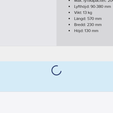
Max. lyftkapacitet:
20
Lyfthöjd:
90-380
mm
Vikt:
13
kg
Längd:
570
mm
Bredd:
230
mm
Höjd:
130
mm