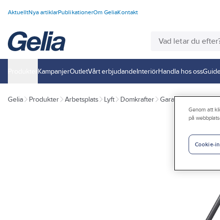
Aktuellt
Nya artiklar
Publikationer
Om Gelia
Kontakt
Produkter
Kampanjer
Outlet
Vårt erbjudande
Interiör
Handla hos oss
Guide
Gelia
Produkter
Arbetsplats
Lyft
Domkrafter
Garagedomkrafter
Genom att kli
på webbplats
Cookie-in