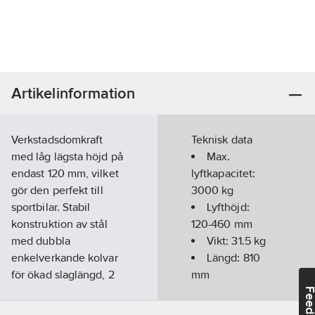
Artikelinformation
Verkstadsdomkraft
Teknisk data
med låg lägsta höjd på
Max.
endast 120 mm, vilket
lyftkapacitet:
gör den perfekt till
3000
kg
sportbilar. Stabil
Lyfthöjd:
konstruktion av stål
120-460
mm
med dubbla
Vikt:
31.5
kg
enkelverkande kolvar
Längd:
810
för ökad slaglängd, 2
mm
st svängbara bakhjul
Bredd:
360
Feedba
och tvådelat handtag
mm