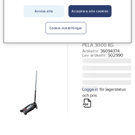
Vårt erbjudande
Avvisa alla
Acceptera alla cookies
PELA TOOLS
Interiör
Garagedomkraft
Handla hos oss
PELA 3000 kg
Cookie-inställningar
GARAGEDOMKRAFT
Guider & inspiration
PELA 3000 KG
Vanliga frågor
Artikelnr:
36094374
Lev. artikelnr:
502990
Logga in
för lagerstatus
och pris