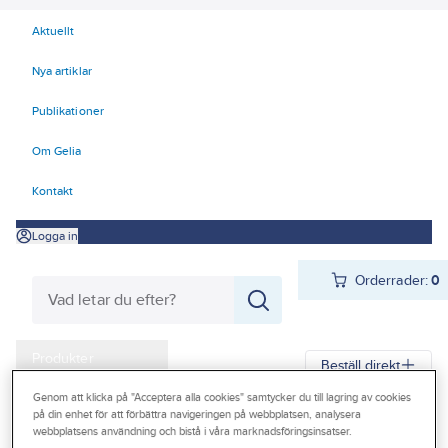
Aktuellt
Nya artiklar
Publikationer
Om Gelia
Kontakt
Logga in
Orderrader:
0
Produkter
Beställ direkt
Kampanjer
Genom att klicka på "Acceptera alla cookies" samtycker du till lagring av cookies
på din enhet för att förbättra navigeringen på webbplatsen, analysera
Gelia
Produkter
Arbetsplats
Lyft
Domkrafter
Outlet
webbplatsens användning och bistå i våra marknadsföringsinsatser.
Garagedomkrafter