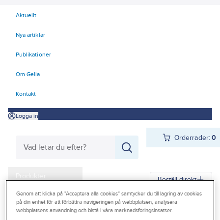
Aktuellt
Nya artiklar
Publikationer
Om Gelia
Kontakt
Logga in
Orderrader:
0
Produkter
Beställ direkt
Kampanjer
Genom att klicka på "Acceptera alla cookies" samtycker du till lagring av cookies
på din enhet för att förbättra navigeringen på webbplatsen, analysera
Gelia
Produkter
Arbetsplats
Inredning
Arbetsstolar
webbplatsens användning och bistå i våra marknadsföringsinsatser.
Outlet