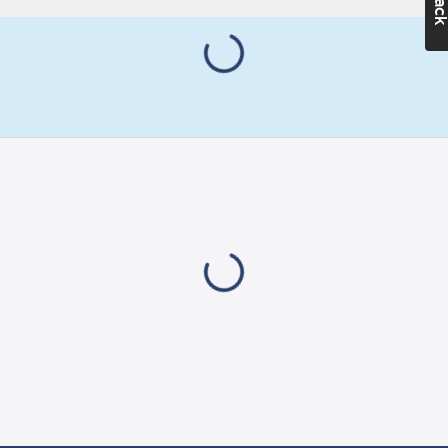
Lev. artikelnr:
496069
Materialklass
TE3710