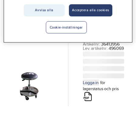
Vårt erbjudande
PELA TOOLS
Avvisa alla
Acceptera alla cookies
Mekanikerpall
Interiör
PELA Profi
Handla hos oss
Cookie-inställningar
MEKANIKERPALL
PELA PROFI
Guider & inspiration
Artikelnr:
36413956
Lev. artikelnr:
496069
Vanliga frågor
Logga in
för
lagerstatus och pris