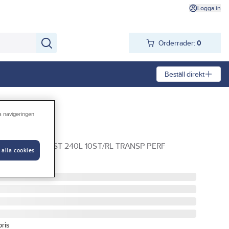
Logga in
Orderrader:
0
Beställ direkt
ra navigeringen
rplast
F RETUR- PLAST 240L 10ST/RL TRANSP PERF
 alla cookies
pris