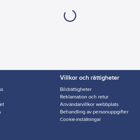
Villkor och rättigheter
ss
Bildrättigheter
Reklamation och retur
et
Användarvillkor webbplats
s
Behandling av personuppgifter
Cookie-inställningar