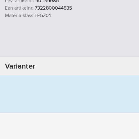
Lev. artikelnr:
40-135086
Ean artikelnr:
7322800044835
Materialklass
TE5201
Varianter