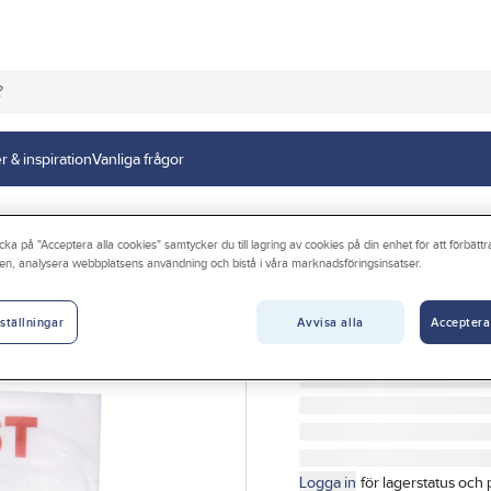
r & inspiration
Vanliga frågor
cka på "Acceptera alla cookies" samtycker du till lagring av cookies på din enhet för att förbätt
en, analysera webbplatsens användning och bistå i våra marknadsföringsinsatser.
Sopsäck för retu
SOPSÄCK PLAST M KNYT 
Avvisa alla
Acceptera
ställningar
Artikelnr:
273633
Lev. artikelnr:
40-135086
Logga in
för lagerstatus och 