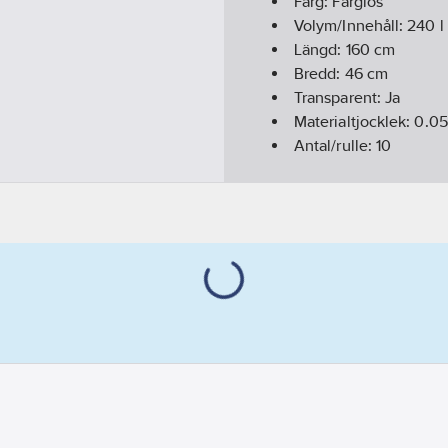
Färg:
Färglös
Volym/Innehåll:
240
l
Längd:
160
cm
Bredd:
46
cm
Transparent:
Ja
Materialtjocklek:
0.05
Antal/rulle:
10
Utförande:
knythandt