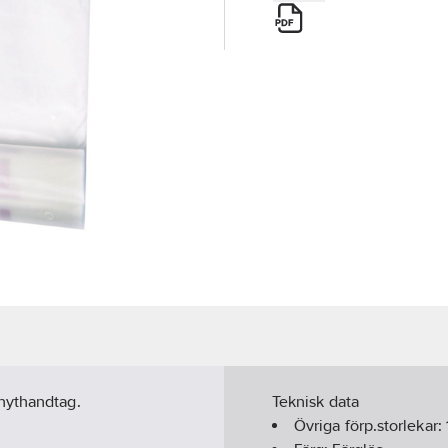
knythandtag.
Teknisk data
Övriga förp.storlekar: