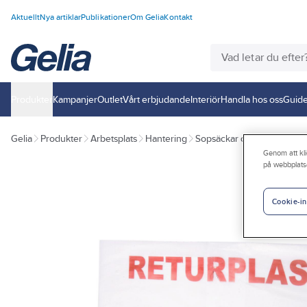
Aktuellt
Nya artiklar
Publikationer
Om Gelia
Kontakt
Produkter
Kampanjer
Outlet
Vårt erbjudande
Interiör
Handla hos oss
Guide
Gelia
Produkter
Arbetsplats
Hantering
Sopsäckar och avfallspåsar
Genom att kli
på webbplats
Cookie-in