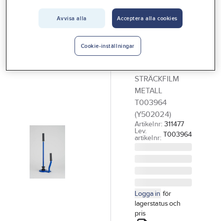
Vårt erbjudande
Avvisa alla
Acceptera alla cookies
Hållare för
Interiör
sträckfilm
Handla hos oss
Cookie-inställningar
HÅLLARE W310
Guider & inspiration
FÖR
STRÄCKFILM
Vanliga frågor
METALL
T003964
(Y502024)
Artikelnr:
311477
Lev.
T003964
artikelnr:
Logga in
för
lagerstatus och
pris