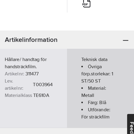
Artikelinformation
Hållare/ handtag för
Teknisk data
handsträckfilm.
Övriga
Artikelnr:
311477
förp.storlekar:
1
Lev.
ST/50 ST
T003964
artikelnr:
Material:
Materialklass
TE610A
Metall
Färg:
Blå
Utförande:
För sträckfilm
450
Feedba