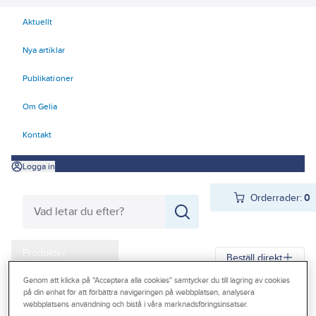
Aktuellt
Nya artiklar
Publikationer
Om Gelia
Kontakt
Logga in
Orderrader:
0
Produkter
Beställ direkt
Kampanjer
Genom att klicka på "Acceptera alla cookies" samtycker du till lagring av cookies
på din enhet för att förbättra navigeringen på webbplatsen, analysera
Gelia
Produkter
Arbetsplats
Hantering
Outlet
webbplatsens användning och bistå i våra marknadsföringsinsatser.
Emballage och bandning
Sträckfilm och bubbelfolie