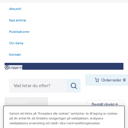
Aktuellt
Nya artiklar
Publikationer
Om Gelia
Kontakt
Logga in
Orderrader:
0
Produkter
Beställ direkt
Kampanjer
Genom att klicka på "Acceptera alla cookies" samtycker du till lagring av cookies
på din enhet för att förbättra navigeringen på webbplatsen, analysera
Gelia
Produkter
Arbetsplats
Hantering
Outlet
webbplatsens användning och bistå i våra marknadsföringsinsatser.
Emballage och bandning
Sträckfilm och bubbelfolie