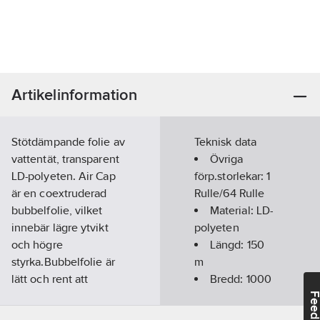
Artikelinformation
Stötdämpande folie av
Teknisk data
vattentät, transparent
Övriga
LD-polyeten. Air Cap
förp.storlekar:
1
är en coextruderad
Rulle/64 Rulle
bubbelfolie, vilket
Material:
LD-
innebär lägre ytvikt
polyeten
och högre
Längd:
150
styrka.Bubbelfolie är
m
lätt och rent att
Bredd:
1000
handskas med och
mm
Feedba
lämpligt som ytskydd,