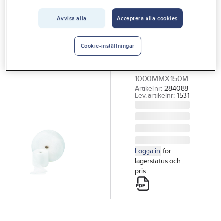
Vårt erbjudande
Avvisa alla
Acceptera alla cookies
Bubbelfolie
Interiör
Aircap EL
Handla hos oss
Cookie-inställningar
BUBBELFOLIE
Guider & inspiration
AIRCAP EL
1000MMX150M
Vanliga frågor
Artikelnr:
284088
Lev. artikelnr:
1531
Logga in
för
lagerstatus och
pris