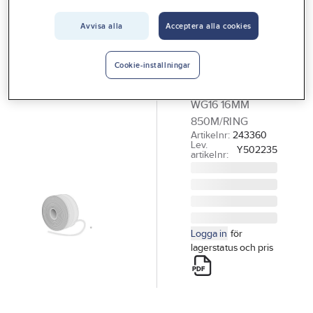
Vårt erbjudande
Avvisa alla
Acceptera alla cookies
SIGNODE
Interiör
Plastband
Handla hos oss
Signode WG
Cookie-inställningar
POLYESTERBAND
Guider & inspiration
WG16 16MM
Vanliga frågor
850M/RING
Artikelnr:
243360
Lev.
Y502235
artikelnr:
Logga in
för
lagerstatus och pris