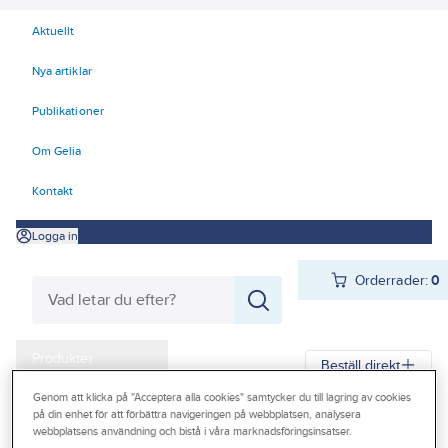
Aktuellt
Nya artiklar
Publikationer
Om Gelia
Kontakt
Logga in
Orderrader:
0
Produkter
Beställ direkt
Kampanjer
Genom att klicka på "Acceptera alla cookies" samtycker du till lagring av cookies
på din enhet för att förbättra navigeringen på webbplatsen, analysera
Gelia
Produkter
Arbetsplats
Hantering
Outlet
webbplatsens användning och bistå i våra marknadsföringsinsatser.
Emballage och bandning
Emballageband och tillbehör