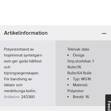
Artikelinformation
Polyesterband av
Teknisk data
hoplimmat syntetgarn
Övriga
som ger goda hållfast-
förp.storlekar:
1
och
Rulle/16
töjningsegenskaper.
Rulle/64 Rulle
För bandning av
Typ:
WG16
lättare och
Material:
medeltunga kollin.
Polyester
Artikelnr:
243360
Bredd:
16
Lev.
mm
Feedba
Y502235
artikelnr:
Längd:
850