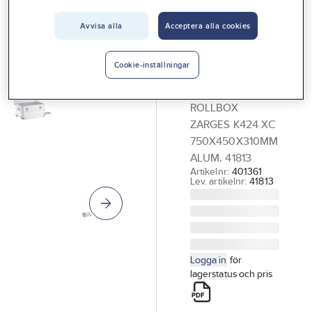
Vårt erbjudande
Avvisa alla
Acceptera alla cookies
ZARGES
Interiör
Verktygslåda
Handla hos oss
Zarges
Cookie-inställningar
Rollbox
Guider & inspiration
ROLLBOX
Vanliga frågor
ZARGES K424 XC
750X450X310MM
ALUM. 41813
Artikelnr:
401361
Lev. artikelnr:
41813
Logga in
för
lagerstatus och pris