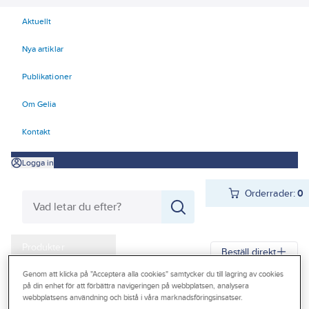
Aktuellt
Nya artiklar
Publikationer
Om Gelia
Kontakt
Logga in
Orderrader:
0
Produkter
Beställ direkt
Kampanjer
Genom att klicka på "Acceptera alla cookies" samtycker du till lagring av cookies
på din enhet för att förbättra navigeringen på webbplatsen, analysera
Gelia
Produkter
Arbetsplats
Förvaring
Väskor och lådor
Outlet
webbplatsens användning och bistå i våra marknadsföringsinsatser.
Verktygslådor