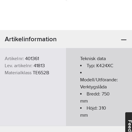
Artikelinformation
Artikelnr:
401361
Teknisk data
Lev. artikelnr:
41813
Typ:
K424XC
Materialklass
TE652B
Modell/Utförande:
Verktygslåda
Bredd:
750
mm
Höjd:
310
mm
Djup:
450
Feedba
mm