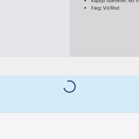
Kapsyl diameter:
60
Färg:
Vit/Röd