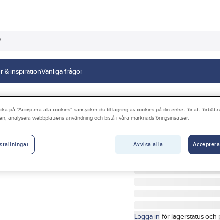
r & inspiration
Vanliga frågor
h dunkar
cka på "Acceptera alla cookies" samtycker du till lagring av cookies på din enhet för att förbätt
en, analysera webbplatsens användning och bistå i våra marknadsföringsinsatser.
Kran med kapsy
KRAN MED KAPSYL 60M
Avvisa alla
Acceptera
ställningar
Artikelnr:
314013
Lev. artikelnr:
26019
Logga in
för lagerstatus och 