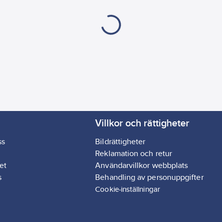
Villkor och rättigheter
ss
Bildrättigheter
Reklamation och retur
et
Användarvillkor webbplats
s
Behandling av personuppgifter
Cookie-inställningar