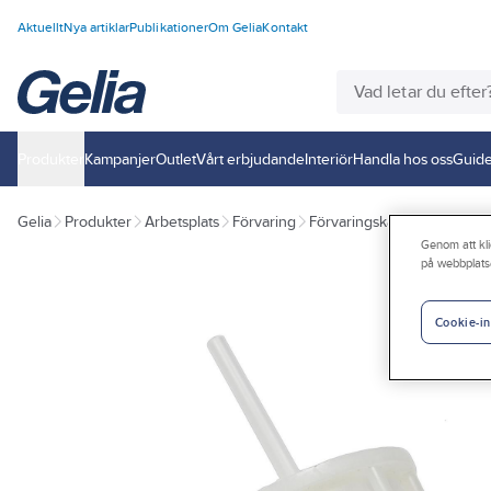
Aktuellt
Nya artiklar
Publikationer
Om Gelia
Kontakt
Produkter
Kampanjer
Outlet
Vårt erbjudande
Interiör
Handla hos oss
Guide
Gelia
Produkter
Arbetsplats
Förvaring
Förvaringskärl
Flaskor oc
Genom att kli
på webbplats
Cookie-in