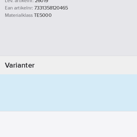
Lev. artikelnr:
26019
Ean artikelnr:
7331358120465
Materialklass
TE5000
Varianter