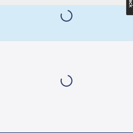
Typkontrollerad enl
Plattformsmått:
SPCR064.
300x600
mm
Licensnummer
Stegdjup:
P102102.
80
mm
Det certifierade
Bredd:
665
aluminium som
mm
används i den här
Höjd:
496
produkten tillverkas
mm
med hjälp av
Arbetsyta:
förnybara energikällor,
665x695 mm
vilket kraftigt minskar
Vikt:
5.2
kg
dess miljöpåverkan.
Utsläppen från
Transportlängd:
aluminiumframställningen
0.58
m
reduceras med 75 %
Djup:
695
jämfört med det
mm
globala genomsnittet i
branschen, vilket
Transporthöjd:
leder till betydande
295
mm