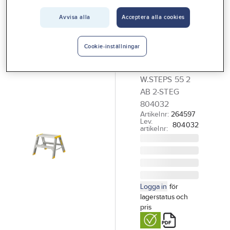
Vårt erbjudande
W.STEPS
Avvisa alla
Acceptera alla cookies
Arbetsbock
Interiör
W.steps 55
Handla hos oss
Cookie-inställningar
AB
Guider & inspiration
ARBETSBOCK
W.STEPS 55 2
Vanliga frågor
AB 2-STEG
804032
Artikelnr:
264597
Lev.
804032
artikelnr:
Logga in
för
lagerstatus och
pris