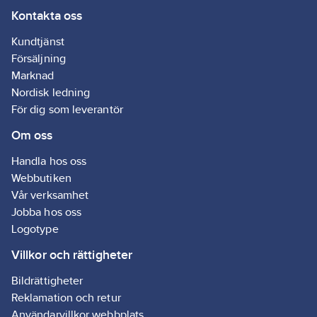
Kontakta oss
koldioxidbesparingar.
Typ:
W
Med detta hållbara
55AB-2
Kundtjänst
materialval säkerställs
Med hjul:
Försäljning
det att varje stege står
Nej
Marknad
för hållbarhet,
Nordisk ledning
innovation och ett
Transportbredd:
För dig som leverantör
lägre klimatavtryck.
665 mm
Om oss
Artikelnr:
264597
Lev. artikelnr:
804032
Handla hos oss
Ean
7318128040321
Webbutiken
artikelnr:
Vår verksamhet
Materialklass
TE6510
Jobba hos oss
Logotype
Villkor och rättigheter
Bildrättigheter
Reklamation och retur
Användarvillkor webbplats