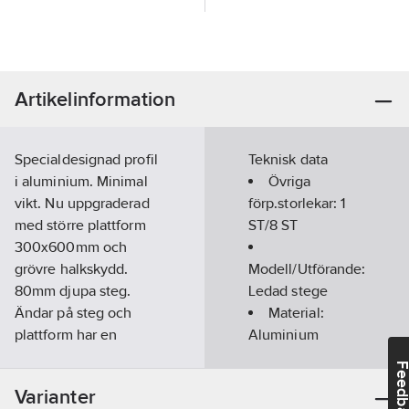
Artikelinformation
Specialdesignad profil
Teknisk data
i aluminium. Minimal
Övriga
vikt. Nu uppgraderad
förp.storlekar:
1
med större plattform
ST/8 ST
300x600mm och
grövre halkskydd.
Modell/Utförande:
80mm djupa steg.
Ledad stege
Ändar på steg och
Material:
plattform har en
Aluminium
skyddande
Antal steg
Feedba
plastbeläggning.
inkl plattform:
2
Varianter
Greppvänlig toppdel.