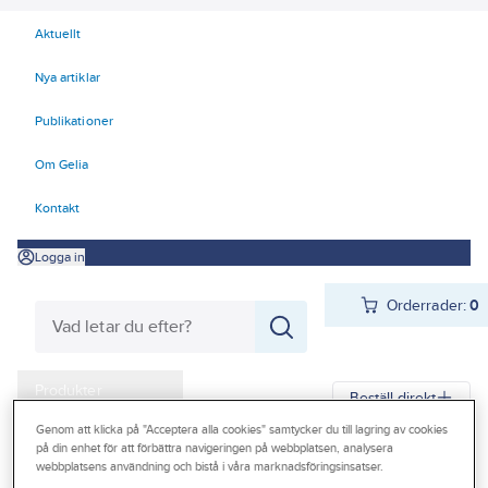
Aktuellt
Nya artiklar
Publikationer
Om Gelia
Kontakt
Logga in
Orderrader:
0
Produkter
Beställ direkt
Kampanjer
Genom att klicka på "Acceptera alla cookies" samtycker du till lagring av cookies
på din enhet för att förbättra navigeringen på webbplatsen, analysera
Gelia
Produkter
Arbetsplats
Bockar & pallar
Bockar och pallar
webbplatsens användning och bistå i våra marknadsföringsinsatser.
Outlet