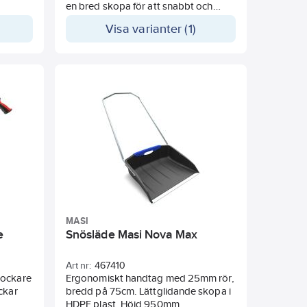
h
en bred skopa för att snabbt och
l
effektivt skotta stora volymer snö
Visa varianter (1)
m².
med. Den har ett förstärkt metallblad
vuxen.
som ger 3x mer hållbarhet och enkelt
. 15%
klarar av hårt packad snö.
Rajgräs
MASI
e
Snösläde Masi Nova Max
Art nr:
467410
lockare
Ergonomiskt handtag med 25mm rör,
ckar
bredd på 75cm. Lättglidande skopa i
.
HDPE plast. Höjd 950mm