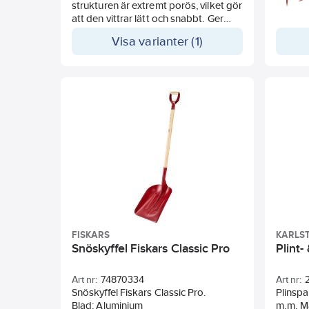
strukturen är extremt porös, vilket gör
att den vittrar lätt och snabbt. Ger
marken kalcium och magnesium utan
Visa varianter (1)
att chockhöja ph-värdet. En ren
naturprodukt med högt
magnesiuminnehåll (12%)
FISKARS
KARLS
Snöskyffel Fiskars Classic Pro
Plint-
Art nr:
74870334
Art nr:
Snöskyffel Fiskars Classic Pro.
Plinspa
Blad: Aluminium
m.m. M