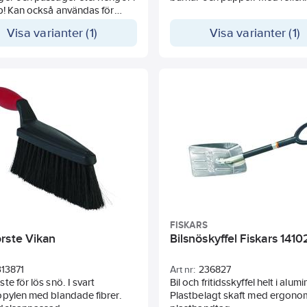
p! Kan också användas för
ngsarbeten i trädgården.
Visa varianter (1)
Visa varianter (1)
FISKARS
rste Vikan
Bilsnöskyffel Fiskars 141
313871
Art nr:
236827
te för lös snö. I svart
Bil och fritidsskyffel helt i alum
pylen med blandade fibrer.
Plastbelagt skaft med ergono