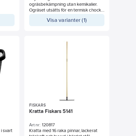
ogräsbekämpning utan kemikalier.
Ogräset utsätts för en termisk chock i
ca 3 sek. Temp. Ca 600ºC. Behandlar
Visa varianter (1)
specifikt ogräset tack vare skölden.
Går även att använda för att snabbt,
säkert och enkelt tända grillen.
Levereras med 1 st 25 cm rektangulär
sköld och 1 st 7 cm rund sköld.
FISKARS
Kratta Fiskars 5141
Art nr:
120817
i svart
Kratta med 16 raka pinnar, lackerat