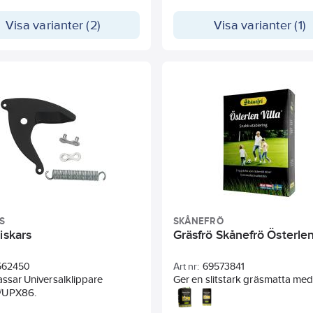
.
l: Rödsvingel (70%), ängsgröe
Visa varianter (2)
Visa varianter (1)
ch engelskt rajgräs (15%).
S
SKÅNEFRÖ
iskars
Gräsfrö Skånefrö Österlen
562450
Art nr:
69573841
Ger en slitstark gräsmatta me
/UPX86.
etablering. Ger en robust, vac
grön gräsmatta med mycket 