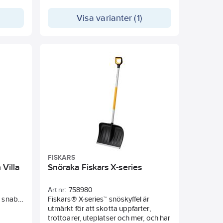
Visa varianter (1)
FISKARS
 Villa
Snöraka Fiskars X-series
Art nr:
758980
d snabb
Fiskars® X-series™ snöskyffel är
ker och
utmärkt för att skotta uppfarter,
god
trottoarer, uteplatser och mer, och har