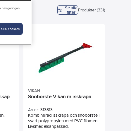
Se alla
ra navigeringen
gd blad
Produkter (331)
filter
ngd skaft
 alla cookies
VIKAN
dskap
Snöborste Vikan m isskrapa
Art nr:
313813
en,
Kombinerad isskrapa och snöborste i
svart polypropylen med PVC filament.
Livsmedelsanpassad.