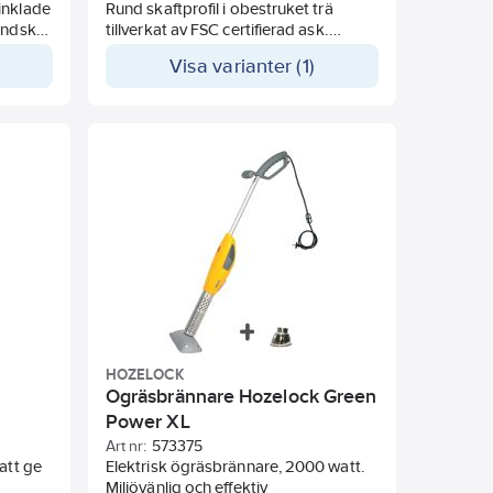
inklade
Rund skaftprofil i obestruket trä
andskar
tillverkat av FSC certifierad ask.
t läge.
Hållbart hopsvetsat blad och skaft.
Visa varianter (1)
r
allskena
ständig
40°C. Ny
lättare
HOZELOCK
Ogräsbrännare Hozelock Green
Power XL
Art nr:
573375
att ge
Elektrisk ögräsbrännare, 2000 watt.
Miljövänlig och effektiv