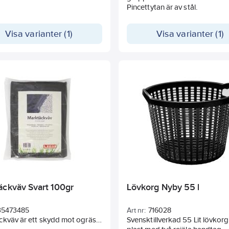
Pincettytan är av stål.
Visa varianter (1)
Visa varianter (1)
äckväv Svart 100gr
Lövkorg Nyby 55 l
35473485
Art nr:
716028
kväv är ett skydd mot ogräs,
Svensktillverkad 55 Lit lövkorg 