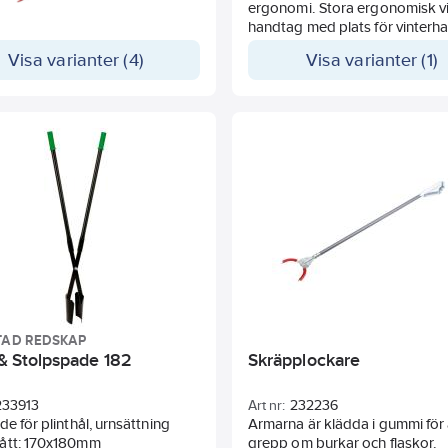
ergonomi. Stora ergonomisk v
handtag med plats för vinterh
som håller handleden i bekväm
Visa varianter (4)
Visa varianter (1)
Non slip-material i SoftGrip™ fö
optimalt grepp. Förstärkt met
håller 3x längre och klarar hårt
packad snö. Förstärkt frostbe
polymerskopa klarar upp till -
design på skopan gör att snön 
glider av. Längd: 795-995 mm.
TAD REDSKAP
 & Stolpspade 182
Skräpplockare
233913
Art nr:
232236
de för plinthål, urnsättning
Armarna är klädda i gummi för 
ått: 170x180mm
grepp om burkar och flaskor.