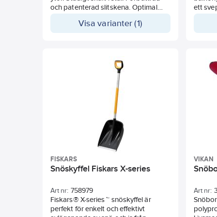
och patenterad slitskena. Optimal
ett sve
vinkling på handtaget ger bättre
planeri
Visa varianter (1)
ergonomi och manövrering.
Formsprutad skopa kombinerar
lätthet med styrka.
FISKARS
VIKAN
Snöskyffel Fiskars X-series
Snöbo
Art nr:
758979
Art nr:
Fiskars® X-series ™ snöskyffel är
Snöbors
perfekt för enkelt och effektivt
polypro