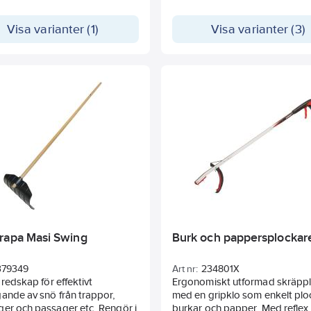
slitstyrka. För alla ändamål oc
underlag. Fungerar även bra til
Visa varianter (1)
Visa varianter (3)
hjälpsådd. Sådd: 2,5-3kg/100
Innehåller: 45% Rödsvingel tät
25% Rödsvingel korta utlöpare
Eng. Rajgräs diploid. 5% Eng. 
tetraploid. 10% Ängsgröe
rapa Masi Swing
Burk och pappersplockar
379349
Art nr:
234801X
t redskap för effektivt
Ergonomiskt utformad skräpp
ande av snö från trappor,
med en gripklo som enkelt plo
er och passager etc. Rengör i
burkar och papper. Med reflex