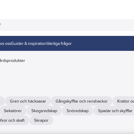
os oss
Guider & inspiration
Vanliga frågor
årdsprodukter
r
Gren och häcksaxar
Gångskyfflar och renshackor
Krattor o
Sekatörer
Skogsredskap
Snöredskap
Spadar och skyfflar
Yxor och skaft
Skrapor