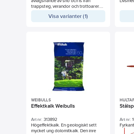
avlägsnande av snö och is från
Livsme
trappsteg, verandor och trottoarer.
Den har en djup skopa och ett
Visa varianter (1)
patenterat, förstärkt metallblad för 3x
mer hållbarhet. Den har ett slitstark
men ändå lätt aluminiumskaft och
halksäkra grepp med struktur för
bättre kontroll, extra värme och
minskad trötthet.
WEIBULLS
HULTA
Effektkalk Weibulls
Stålsp
Art nr:
313892
Art nr:
Högeffektkalk. En geologiskt sett
Fyrkant
mycket ung dolomitkalk. Den inre
pulverl