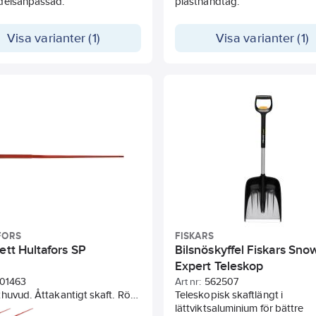
delsanpassad.
plasthandtag.
Visa varianter (1)
Visa varianter (1)
FORS
FISKARS
ett Hultafors SP
Bilsnöskyffel Fiskars Sno
Expert Teleskop
101463
Art nr:
562507
huvud. Åttakantigt skaft. Röd
Teleskopisk skaftlängt i
ack.
lättviktsaluminium för bättre