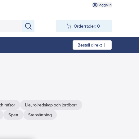
Logga in
Orderrader:
0
Beställ direkt
ch räfsor
Lie, röjredskap och jordborr
Spett
Stensättning