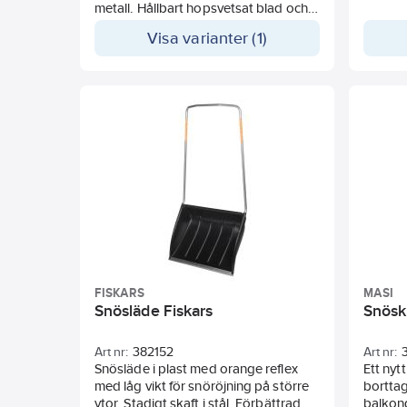
metall. Hållbart hopsvetsat blad och
skaft.
Visa varianter (1)
FISKARS
MASI
Snösläde Fiskars
Snösk
Art nr:
382152
Art nr:
Snösläde i plast med orange reflex
Ett nyt
med låg vikt för snöröjning på större
borttag
ytor. Stadigt skaft i stål. Förbättrad
balkong