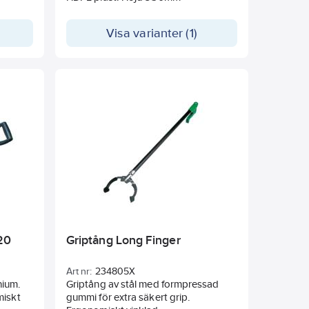
Visa varianter (1)
020
Griptång Long Finger
Art nr:
234805X
inium.
Griptång av stål med formpressad
miskt
gummi för extra säkert grip.