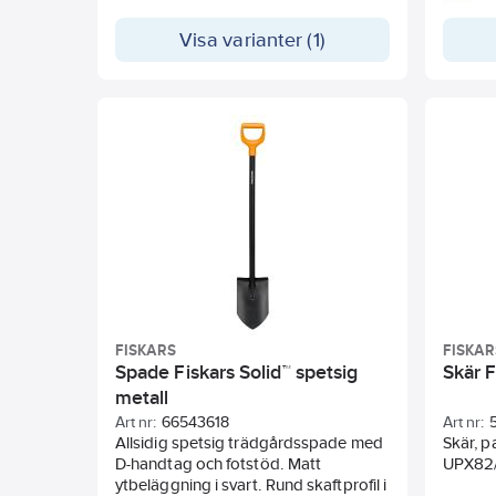
120 m²
Innehål
Visa varianter (1)
(15%) o
FISKARS
FISKAR
Spade Fiskars Solid™ spetsig
Skär F
metall
Art nr:
66543618
Art nr:
Allsidig spetsig trädgårdsspade med
Skär, passar Universalklippare
D-handtag och fotstöd. Matt
UPX82
ytbeläggning i svart. Rund skaftprofil i