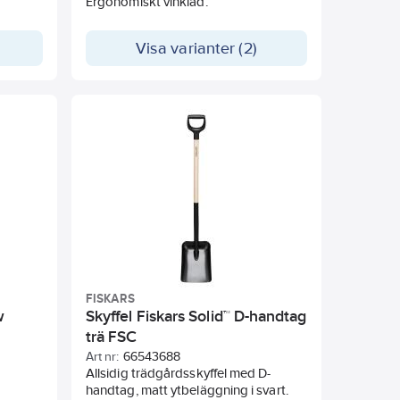
Ergonomiskt vinklad.
Visa varianter (2)
FISKARS
w
Skyffel Fiskars Solid™ D-handtag
trä FSC
Art nr:
66543688
Allsidig trädgårdsskyffel med D-
handtag, matt ytbeläggning i svart.