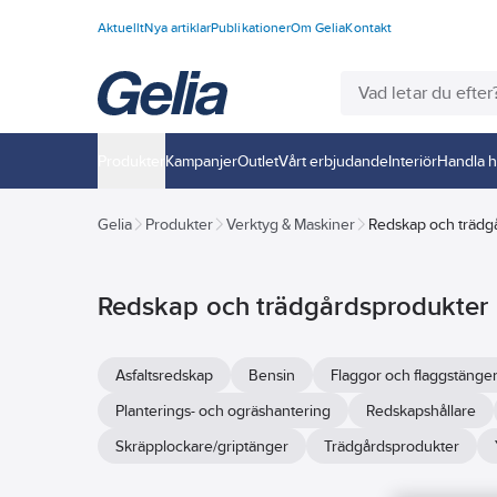
Aktuellt
Nya artiklar
Publikationer
Om Gelia
Kontakt
Produkter
Kampanjer
Outlet
Vårt erbjudande
Interiör
Handla h
Gelia
Produkter
Verktyg & Maskiner
Redskap och trädg
Redskap och trädgårdsprodukter
Asfaltsredskap
Bensin
Flaggor och flaggstänge
Planterings- och ogräshantering
Redskapshållare
Skräpplockare/griptänger
Trädgårdsprodukter