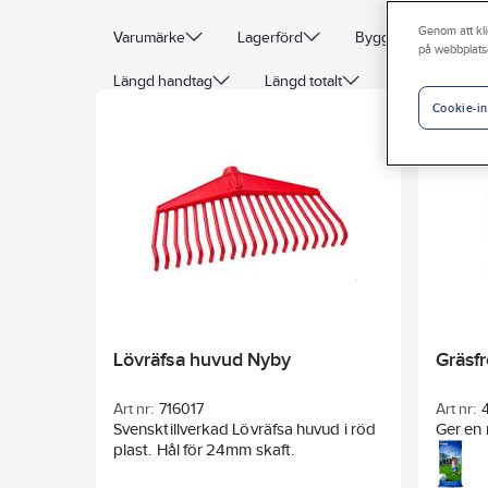
Genom att kli
Varumärke
Lagerförd
Byggvarubedömni
på webbplats
Längd handtag
Längd totalt
Bredd blad
Cookie-in
Greppbredd
Klippkapacitet
Räckvidd
Lövräfsa huvud Nyby
Gräsfr
Art nr:
716017
Art nr:
Svensktillverkad Lövräfsa huvud i röd
Ger en 
plast. Hål för 24mm skaft.
som eta
räcker t