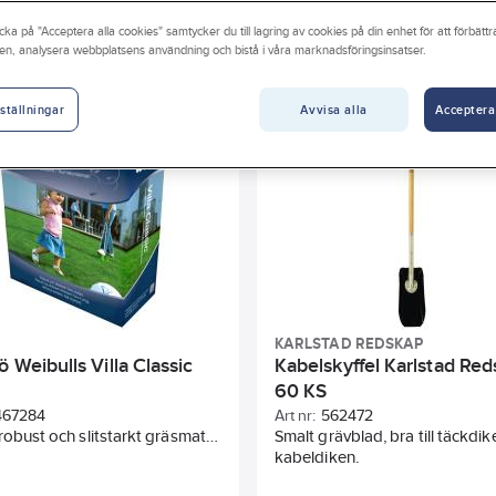
cka på "Acceptera alla cookies" samtycker du till lagring av cookies på din enhet för att förbätt
ngen
Sunda hus
Vikt
Längd
Längd
Län
en, analysera webbplatsens användning och bistå i våra marknadsföringsinsatser.
Bredd
Bredd
Vikt
Höjd
Längd
Lä
Avvisa alla
Acceptera
ställningar
Djup
Volym
KARLSTAD REDSKAP
ö Weibulls Villa Classic
Kabelskyffel Karlstad Re
60 KS
467284
Art nr:
562472
robust och slitstarkt gräsmatta
Smalt grävblad, bra till täckdik
blerar sig mycket snabbt. 1 kg
kabeldiken.
ill 30-40 m². 3 kg räcker till 90-