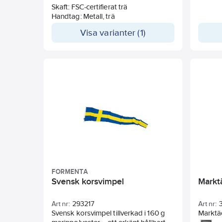
Skaft: FSC-certifierat trä
Handtag: Metall, trä
Visa varianter (1)
FORMENTA
Svensk korsvimpel
Markt
Art nr:
293217
Art nr:
Svensk korsvimpel tillverkad i 160 g
Marktäc