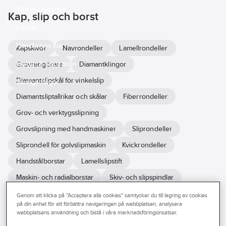
Vårt erbjudande
Kap, slip och borst
Interiör
Handla hos oss
Kapskivor
Navrondeller
Lamellrondeller
Guider & inspiration
Grovrengörare
Diamantklingor
Diamantslipskål för vinkelslip
Vanliga frågor
Diamantsliptallrikar och skålar
Fiberrondeller
Grov- och verktygsslipning
Grovslipning med handmaskiner
Sliprondeller
Sliprondell för golvslipmaskin
Kvickrondeller
Handstålborstar
Lamellslipstift
Maskin- och radialborstar
Skiv- och slipspindlar
Slipark och rullar
Slipband
Genom att klicka på "Acceptera alla cookies" samtycker du till lagring av cookies
på din enhet för att förbättra navigeringen på webbplatsen, analysera
Kardborrerondell för oscillerande slipmaskin
webbplatsens användning och bistå i våra marknadsföringsinsatser.
Slipdukshylsor och hållare