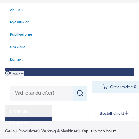
Aktuellt
Nya artiklar
Publikationer
Om Gelia
Kontakt
Logga in
Orderrader:
0
Produkter
Beställ direkt
Kampanjer
Gelia
Produkter
Verktyg & Maskiner
Kap, slip och borst
Outlet