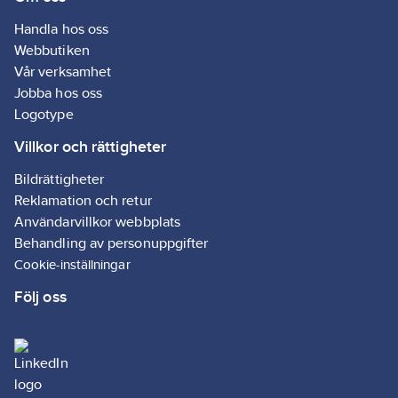
hjul &
Handla hos oss
bromscylind
kamaxlar, ve
Webbutiken
rör.
Vår verksamhet
Rekommenda
Jobba hos oss
Smörjmedel
används m
Logotype
fördel. Vi
rekommende
Villkor och rättigheter
man applice
heningsolja
Bildrättigheter
Novoflex B 
Reklamation och retur
innan använ
Användarvillkor webbplats
Mineralolja,
motorolja, v
Behandling av personuppgifter
löslig olja (v
Cookie-inställningar
10W30), ky
kan också
Följ oss
användas. I
hydrauliska
bromscylindr
bromsvätsk
användas.
Heningstid