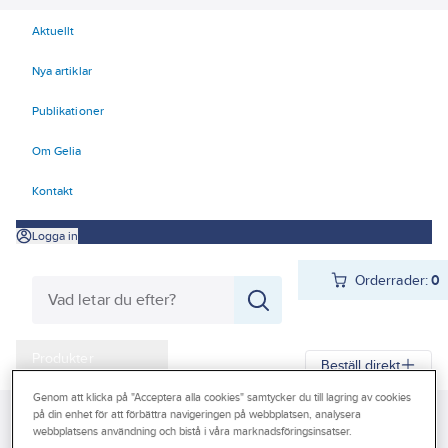
Aktuellt
Nya artiklar
Publikationer
Om Gelia
Kontakt
Logga in
Orderrader:
0
Produkter
Beställ direkt
Kampanjer
Genom att klicka på "Acceptera alla cookies" samtycker du till lagring av cookies
på din enhet för att förbättra navigeringen på webbplatsen, analysera
Gelia
Produkter
Verktyg & Maskiner
Outlet
webbplatsens användning och bistå i våra marknadsföringsinsatser.
Elhandverktyg och maskiner
Skog - Park - Trädgårdsmaskiner