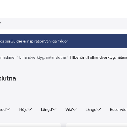
os oss
Guider & inspiration
Vanliga frågor
 maskiner
Elhandverktyg, nätanslutna
Tillbehör till elhandverktyg, nätan
slutna
edd
Höjd
Längd
Vikt
Längd
Reservde