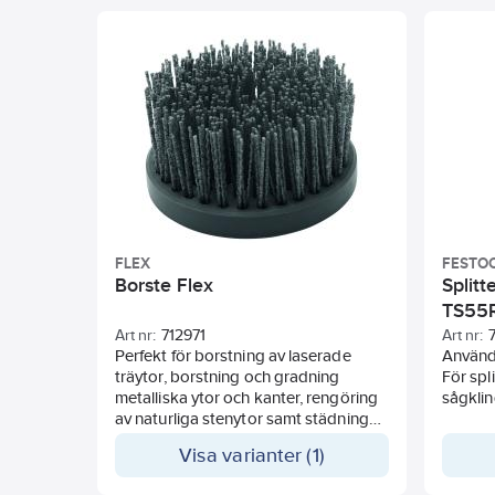
FLEX
FESTO
Borste Flex
Splitt
TS55
Art nr:
712971
Art nr:
Perfekt för borstning av laserade
Användb
träytor, borstning och gradning
För spli
metalliska ytor och kanter, rengöring
sågklin
av naturliga stenytor samt städning
och strukturering av naturliga träytor.
Visa varianter (1)
De 50 mm höga borsten garanterar
en flexibel behandling av former och