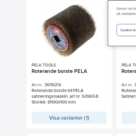
Genom att kli
på webbplats
Cookie-in
PELA TOOLS
PELA T
Roterande borste PELA
Roter
Art nr:
36116214
Art nr:
Roterande borste till PELA
Roteran
satineringsmaskin, art nr. 509658.
Satiner
Storlek: Ø100x100 mm.
Visa varianter (1)