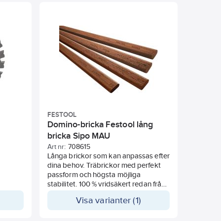
Tvingen underlättar borrning i trånga
utrymmen.
Komplettera med ett minikärnborrset
så har du den optimala lösningen för
stålborrning upp till 15mm
godstjocklek.
Levereras med mothåll för både I-
balksborrning och rörborrning vilket
gör det smidigt och enkelt att få en
centrerad rörhålsborrning.
FESTOOL
Domino-bricka Festool lång
bricka Sipo MAU
Art nr:
708615
Långa brickor som kan anpassas efter
dina behov. Träbrickor med perfekt
passform och högsta möjliga
stabilitet. 100 % vridsäkert redan från
den första DOMINO-brickan.
Visa varianter (1)
Motståndskraftiga mot insekts- och
mögelangrepp, perfekt lämpade för