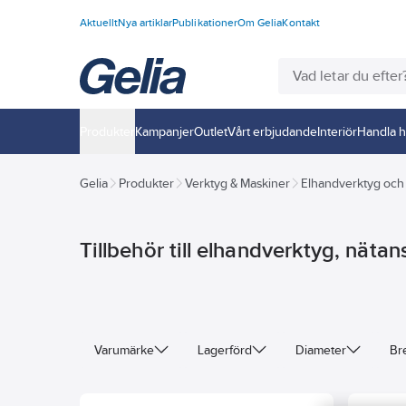
Aktuellt
Nya artiklar
Publikationer
Om Gelia
Kontakt
Produkter
Kampanjer
Outlet
Vårt erbjudande
Interiör
Handla h
Gelia
Produkter
Verktyg & Maskiner
Elhandverktyg och
Tillbehör till elhandverktyg, nätan
Varumärke
Lagerförd
Diameter
Br