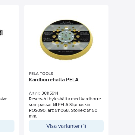
sågning, fästbanden förhindrar
glidning.
PELA TOOLS
Kardborrehätta PELA
Art nr:
36115914
sive
Reserv-/utbyteshätta med kardborre
som passar till PELA Slipmaskin
ROS090, art: 511068. Storlek: Ø150
mm.
Visa varianter (1)