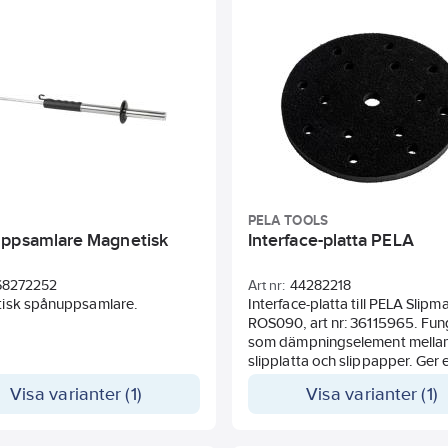
PELA TOOLS
ppsamlare Magnetisk
Interface-platta PELA
68272252
Art nr:
44282218
isk spånuppsamlare.
Interface-platta till PELA Slipm
ROS090, art nr: 36115965. Fun
som dämpningselement mella
slipplatta och slippapper. Ger 
följsamhet vid slipning av välv
Visa varianter (1)
Visa varianter (1)
komponenter och ytor. Storlek
mm.