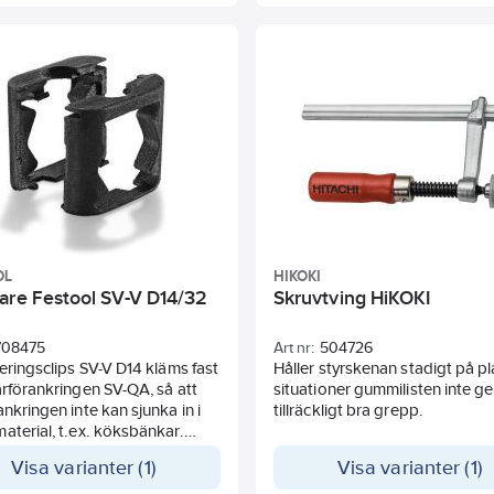
OL
HIKOKI
are Festool SV-V D14/32
Skruvtving HiKOKI
708475
Art nr:
504726
seringsclips SV-V D14 kläms fast
Håller styrskenan stadigt på pla
ärförankringen SV-QA, så att
situationer gummilisten inte ge
ankringen inte kan sjunka in i
tillräckligt bra grepp.
aterial, t.ex. köksbänkar.
et med hörn- och raka
Visa varianter (1)
Visa varianter (1)
ningar för förbindningsfräsen
 XL DF 700 ger stabila