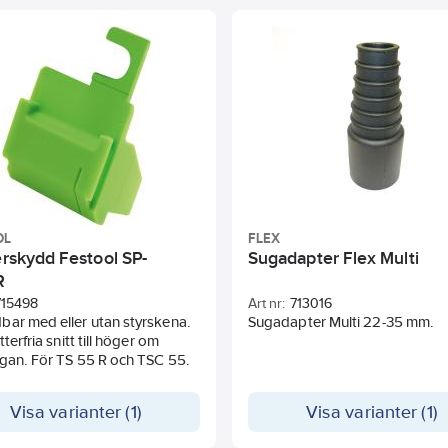
OL
FLEX
erskydd Festool SP-
Sugadapter Flex Multi
R
715498
Art nr:
713016
ar med eller utan styrskena.
Sugadapter Multi 22-35 mm.
tterfria snitt till höger om
gan. För TS 55 R och TSC 55.
Visa varianter (1)
Visa varianter (1)