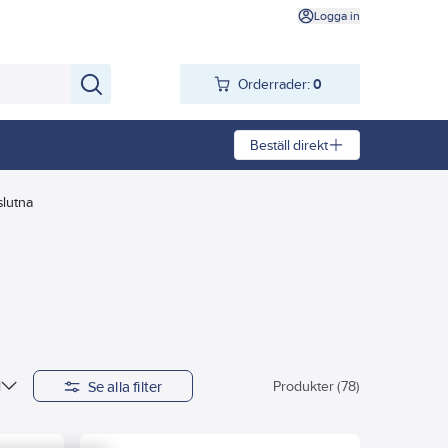
Logga in
Orderrader:
0
Beställ direkt
slutna
Se alla filter
l
Produkter (78)