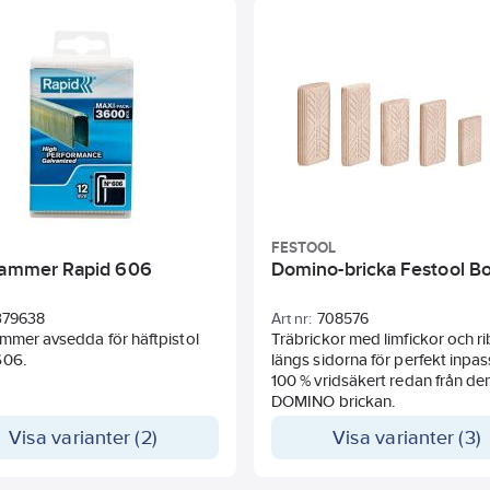
FESTOOL
lammer Rapid 606
Domino-bricka Festool B
379638
Art nr:
708576
mmer avsedda för häftpistol
Träbrickor med limfickor och r
606.
längs sidorna för perfekt inpas
100 % vridsäkert redan från den
DOMINO brickan.
Visa varianter (2)
Visa varianter (3)