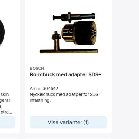
BOSCH
Borrchuck med adapter SDS+
Art nr:
304642
askin
Nyckelchuck med adatper för SDS+
gerar
infästning.
n
extra
da
Visa varianter (1)
: Ø150