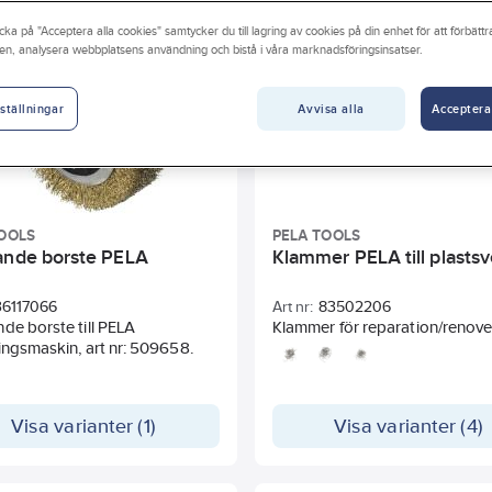
cka på "Acceptera alla cookies" samtycker du till lagring av cookies på din enhet för att förbätt
en, analysera webbplatsens användning och bistå i våra marknadsföringsinsatser.
Avvisa alla
Acceptera
ställningar
OOLS
PELA TOOLS
ande borste PELA
Klammer PELA till plastsv
36117066
Art nr:
83502206
de borste till PELA
Klammer för reparation/renove
ingsmaskin, art nr: 509658.
spruckna eller skadade plastde
Klammern är designade för att
användas med PELA plastsvets
de smälts in i plastmaterialet fö
Visa varianter (1)
Visa varianter (4)
skapa en hållbar och stark
förbindelse. Säljs i 50-pack.