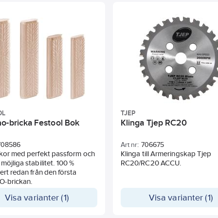
OL
TJEP
o-bricka Festool Bok
Klinga Tjep RC20
708586
Art nr:
706675
ckor med perfekt passform och
Klinga till Armeringskap Tjep
möjliga stabilitet. 100 %
RC20/RC20 ACCU.
ert redan från den första
-brickan.
Visa varianter (1)
Visa varianter (1)