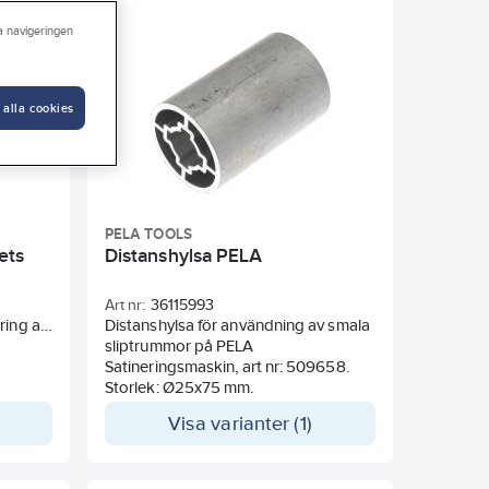
ra navigeringen
 alla cookies
PELA TOOLS
ets
Distanshylsa PELA
Art nr:
36115993
ring av
Distanshylsa för användning av smala
taljer.
sliptrummor på PELA
Satineringsmaskin, art nr: 509658.
, och
Storlek: Ø25x75 mm.
r att
Visa varianter (1)