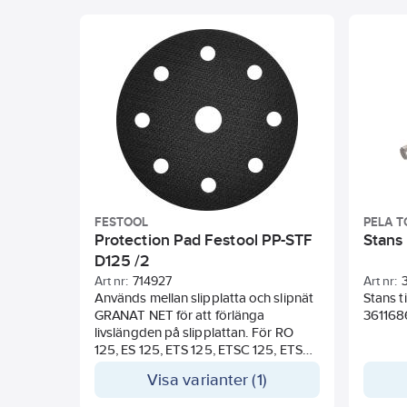
konturer. Borsten kännetecknas av
hög styvhet, hållfasthet, hårdhet och
slitstyrka för lång livslängd och
maximal effektivitet. För att undvika
skador får den maximala hastigheten
på 2500 rpm inte överskridas. Passar
till slipmaskin Supraflex från Flex.
FESTOOL
PELA T
Protection Pad Festool PP-STF
Stans
D125 /2
Art nr:
714927
Art nr:
Används mellan slipplatta och slipnät
Stans t
GRANAT NET för att förlänga
361168
livslängden på slipplattan. För RO
125, ES 125, ETS 125, ETSC 125, ETS
EC 125, LEX 125.
Visa varianter (1)