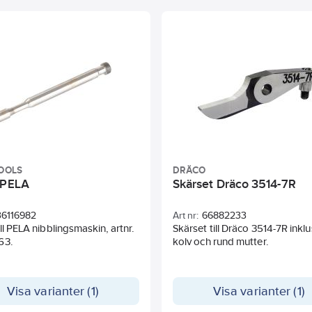
OOLS
DRÄCO
 PELA
Skärset Dräco 3514-7R
36116982
Art nr:
66882233
ill PELA nibblingsmaskin, artnr.
Skärset till Dräco 3514-7R inklu
63.
kolv och rund mutter.
Visa varianter (1)
Visa varianter (1)