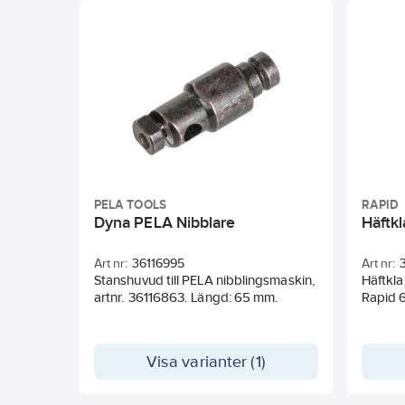
PELA TOOLS
RAPID
Dyna PELA Nibblare
Häftk
Art nr:
36116995
Art nr:
Stanshuvud till PELA nibblingsmaskin,
Häftkla
artnr. 36116863. Längd: 65 mm.
Rapid 
Visa varianter (1)