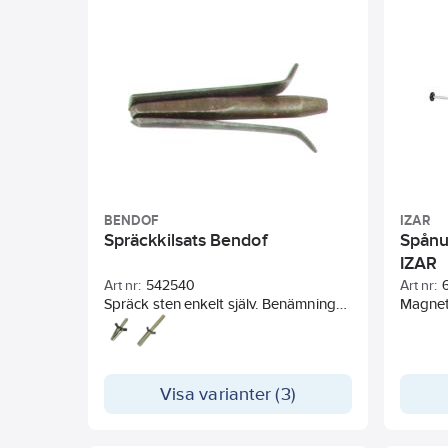
BENDOF
IZAR
Spräckkilsats Bendof
Spånu
IZAR
Art nr:
542540
Art nr:
Spräck sten enkelt själv. Benämning
Magnet
anger kildiameter och killängd =
borrdiameter och minsta borrdjup.
Set består av Kil, 2 st motkil samt
gummibygel.
Visa varianter (3)