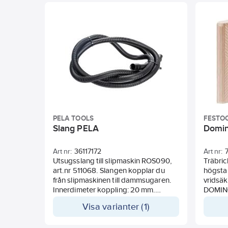
PELA TOOLS
FESTO
Slang PELA
Domin
Art nr:
36117172
Art nr:
Utsugsslang till slipmaskin ROS090,
Träbri
art.nr 511068. Slangen kopplar du
högsta 
från slipmaskinen till dammsugaren.
vridsäk
Innerdimeter koppling: 20 mm.
DOMINO
Ytterdiameter koppling: 25 mm.
Visa varianter (1)