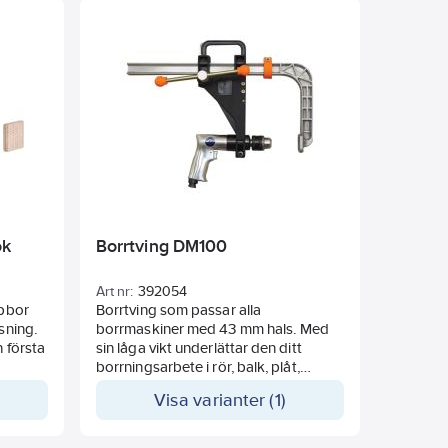
ok
Borrtving DM100
Art nr:
392054
ibbor
Borrtving som passar alla
sning.
borrmaskiner med 43 mm hals. Med
 första
sin låga vikt underlättar den ditt
borrningsarbete i rör, balk, plåt,
chassis, järnvägsspår mm.
Visa varianter (1)
OBS! Komplettering av KIT 1, 2 eller 3
krävs för borrmaskiner om de inte har
43 mm hals.