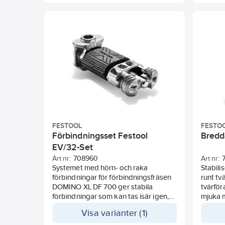
FESTOOL
FESTO
Förbindningsset Festool
Bredd
EV/32-Set
Art nr:
708960
Art nr:
Systemet med hörn- och raka
Stabili
förbindningar för förbindningsfräsen
runt tv
DOMINO XL DF 700 ger stabila
tvärför
förbindningar som kan tas isär igen,
mjuka m
från 30 mm materialtjocklek. För
System
Visa varianter (1)
förbindningar i ramar och stommar
förbind
(hörnförbindningar) samt skivor (raka
DOMINO