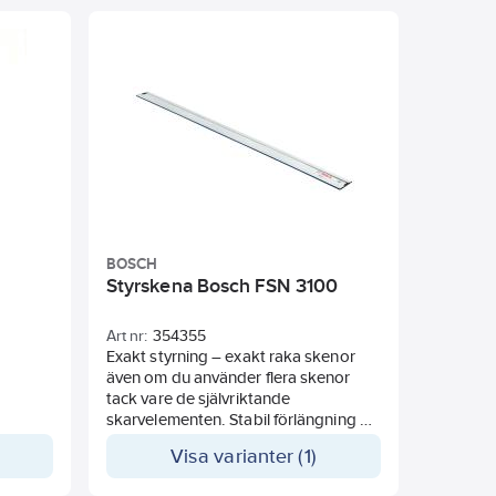
utomhusbruk.
BOSCH
Styrskena Bosch FSN 3100
Art nr:
354355
Exakt styrning – exakt raka skenor
även om du använder flera skenor
tack vare de självriktande
skarvelementen. Stabil förlängning –
VEL-skarvdelen ger snabb och stabil
Visa varianter (1)
skarvning av styrskenorna. Säker
utformning – splitterskyddet flisfri