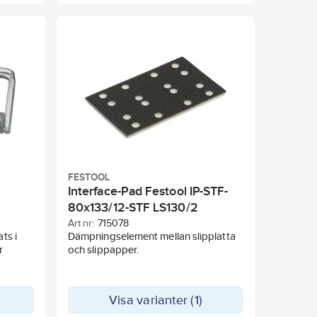
FESTOOL
Interface-Pad Festool IP-STF-
80x133/12-STF LS130/2
Art nr:
715078
ts i
Dämpningselement mellan slipplatta
r
och slippapper.
Visa varianter (1)