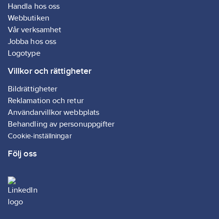
överblick över
Handla hos oss
värdefulla
Webbutiken
användningsdata
Vår verksamhet
som status för
plats, drifttid,
Jobba hos oss
service och filter.
Logotype
Villkor och rättigheter
Bildrättigheter
Reklamation och retur
Användarvillkor webbplats
Behandling av personuppgifter
Cookie-inställningar
Följ oss