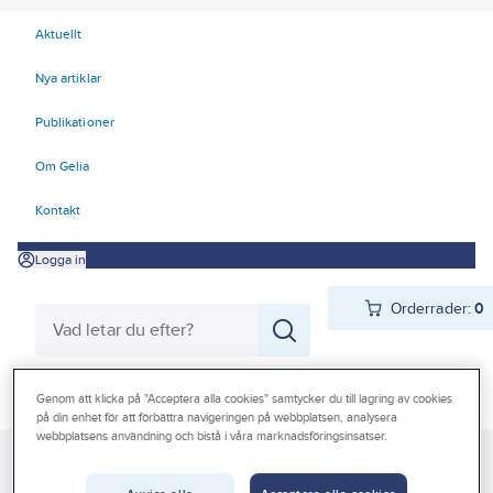
Aktuellt
Nya artiklar
Publikationer
Om Gelia
Kontakt
Logga in
Orderrader:
0
Produkter
Genom att klicka på "Acceptera alla cookies" samtycker du till lagring av cookies
Beställ direkt
på din enhet för att förbättra navigeringen på webbplatsen, analysera
Kampanjer
webbplatsens användning och bistå i våra marknadsföringsinsatser.
Gelia
Produkter
Verktyg & Maskiner
Outlet
Elhandverktyg och maskiner
Damm - Grovsugare - Utsugning