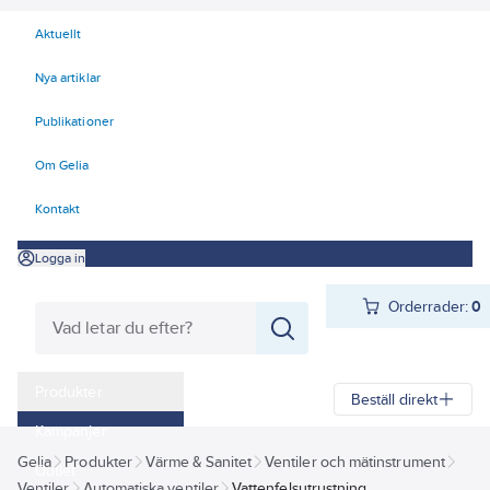
Aktuellt
Nya artiklar
Publikationer
Om Gelia
Kontakt
Logga in
Orderrader:
0
Produkter
Beställ direkt
Kampanjer
Gelia
Produkter
Värme & Sanitet
Ventiler och mätinstrument
Outlet
Ventiler
Automatiska ventiler
Vattenfelsutrustning