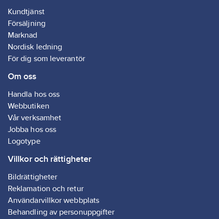
socklar, under
Kundtjänst
vitvaror som
Försäljning
diskmaskiner eller i
andra utrymmen där
Marknad
risk för vattenläckage
Nordisk ledning
finns.
För dig som leverantör
Sensorfunktionen
längs hela kabeln gör
Om oss
att även mindre
läckage kan
upptäckas snabbt.
Handla hos oss
Webbutiken
Systemet kan enkelt
Vår verksamhet
byggas ut genom att
koppla samman flera
Jobba hos oss
kablar.
Logotype
Paketet inkluderar
Villkor och rättigheter
även ett väggfäste för
anslutning till LK
Bildrättigheter
CubicDetector.
Reklamation och retur
Användarvillkor webbplats
Behandling av personuppgifter