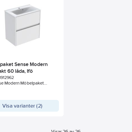
paket Sense Modern
t 60 låda, Ifö
8912962
nse Modern Möbelpaket
, tunt tvättställ och
kåp med 2 lådor
Visa varianter (2)
Visar 26 av 26