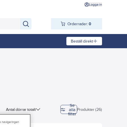
Logga in
Orderrader:
0
Beställ direkt
Se
alla
Antal dörrar totalt
Produkter (26)
filter
eröppnade
ra navigeringen