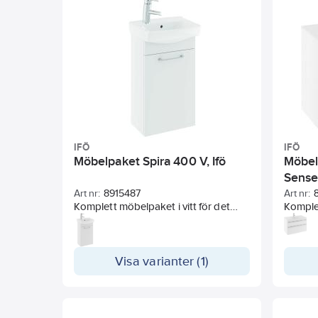
dörrarna av fukttrög lackad MDF.
Skåpsdjup: 315 mm.
Blandare och vattenlås ingår ej.
IFÖ
IFÖ
Möbelpaket Spira 400 V, Ifö
Möbel
Sens
Art nr:
8915487
Art nr:
Komplett möbelpaket i vitt för det
Komple
mindre badrummet eller för
undersk
gästtoaletten. I paketet ingår
lådor o
tvättställ, med kranhålet på vänster
tunn ka
sida, och färdigmonterat underskåp
Visa varianter (1)
install
med ett flyttbart hyllplan.
Inredni
Mjukstängande dörrar och handtag
vattenl
(178 mm) i matt krom. Stommen är
upphän
tillverkad av fukttrög spånskiva och
Tvättst