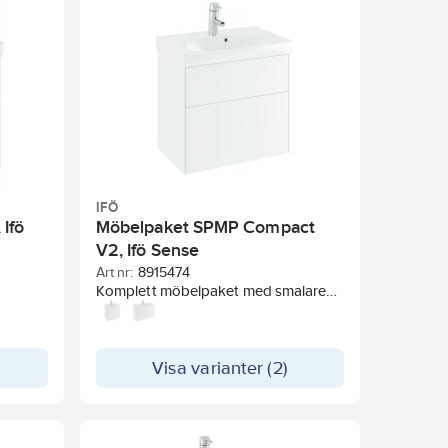
a och
DF.
.
IFÖ
Ifö
Möbelpaket SPMP Compact
V2, Ifö Sense
Art nr:
8915474
Komplett möbelpaket med smalare
gande
underskåp, två mjukstängande lådor
 hylla,
och Ifö Spira tvättställ. En hylla,
 utan
förberedd för VVS-installation utan
kt
extra håltagning. Rakt grepp i
Visa varianter (2)
ch
aluminium ingår. Inredning, vattenlås
 ingår.
och justerbart upphängningsbelag
gsyta
ingår. Tvättstället har god
e ingår
avställningsyta och upphöjd bakkant.