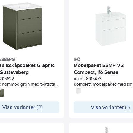
phöjd bakkant.
Blandare ingår
ej.
VSBERG
IFÖ
ställsskåpspaket Graphic
Möbelpaket SSMP V2
 Gustavsberg
Compact, Ifö Sense
8915622
Art nr:
8915473
c Kommod grön med tvättställ
Komplett möbelpaket med sm
Lönnfack för förvaring av
underskåp, vitt, två mjukstän
er och utrymme för montage
lådor och Ifö Sense tvättställ. E
tag. Det utfällbara lönnfacket
förberedd för VVS-installation
ra avställningsyta vid behov
Visa varianter (2)
extra håltagning. Rakt grepp i
Visa varianter (1)
ehåller en prylmagnet.
aluminium ingår. Inredning, vat
ngande lådor för tyst och
och justerbart upphängningsb
Lådor med fullutdrag
ingår. Tvättstället har god
komplett översikt över alla dina
avställningsyta och upphöjd b