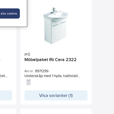
ar
Material front
 alla cookies
IFÖ
ö
Möbelpaket Ifö Cera 2322
Art nr:
8971299
 det
Underskåp med 1 hylla, tvättställ
2322. Blandare ingår ej.
öger
onterat
Visa varianter (1)
lplan.
ndtag
 är