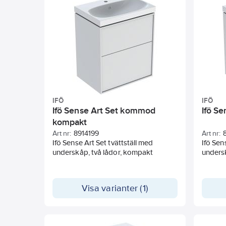
Heltäck
IFÖ
IFÖ
Ifö Sense Art Set kommod
Ifö S
kompakt
Art nr:
8914199
Art nr:
Ifö Sense Art Set tvättställ med
Ifö Sen
underskåp, två lådor, kompakt
undersk
Visa varianter (1)