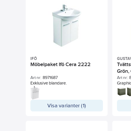
dörrarna av fukttrög lackad MDF.
och up
Skåpsdjup: 217 mm.
ej.
Blandare och vattenlås ingår ej.
IFÖ
GUSTA
Möbelpaket Ifö Cera 2222
Tvätt
Grön,
Art nr:
8971687
Art nr:
Exklusive blandare.
Graphi
60 cm. 
småsak
av elut
Visa varianter (1)
ger ext
och inn
Mjukstä
mjuk stängning, 
för en 