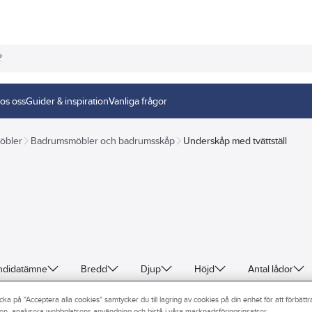
os oss
Guider & inspiration
Vanliga frågor
öbler
Badrumsmöbler och badrumsskåp
Underskåp med tvättställ
andidatämne
Bredd
Djup
Höjd
Antal lådor
Med tvättställ
Utförande handtag
Antal dörrar hög
cka på "Acceptera alla cookies" samtycker du till lagring av cookies på din enhet för att förbätt
en, analysera webbplatsens användning och bistå i våra marknadsföringsinsatser.