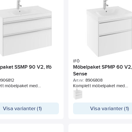
tillverkad av fukttrög spånskiv
dörrarna av fukttrög lackad M
Skåpsdjup: 215 mm.
Blandare och vattenlås ingår ej
IFÖ
paket SSMP 90 V2, Ifö
Möbelpaket SPMP 60 V2, 
e
Sense
8906812
Art nr:
8906808
tt möbelpaket med
Komplett möbelpaket med
åp, vitt, två mjukstängande
underskåp, vitt, två mjukstän
ch Ifö Sense tvättställ med
lådor och Ifö Spira tvättställ. En
nt. En hylla, förberedd för VVS-
förberedd för VVS-installation
ation utan extra håltagning.
Visa varianter (1)
extra håltagning. Inredning, ra
Visa varianter (1)
ng, rakt grepp i aluminium,
grepp i aluminium, vattenlås o
ås och justerbart
justerbart upphängningsbeslag
gningsbeslag ingår.
Tvättstället har god avställnin
ället har god avställningsyta
och upphöjd bakkant.
Blandar