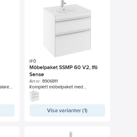
OBS! Blandare ingår ej.
IFÖ
Möbelpaket SSMP 60 V2, Ifö
Sense
Art nr:
8906811
alare
Komplett möbelpaket med
gande
underskåp, vitt, två mjukstängande
n hylla,
lådor och Ifö Sense tvättställ med
 utan
tunn kant. En hylla, förberedd för VVS-
installation utan extra håltagning.
Visa varianter (1)
tenlås
Rakt grepp i aluminium, vattenlås och
elag
justerbart upphängningsbeslag ingår.
Tvättstället har god avställningsyta
akkant.
och upphöjd bakkant.
Blandare ingår