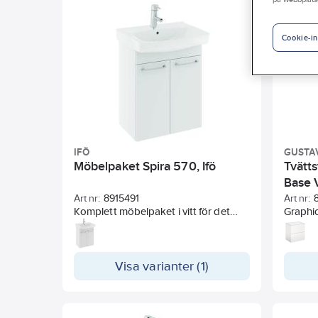
Placering på tvättställ
Material stomme
Ant
Cookie-in
IFÖ
GUSTA
Möbelpaket Spira 570, Ifö
Tvätt
Base 
Art nr:
8915491
Art nr:
Komplett möbelpaket i vitt för det
Graphi
mindre badrummet eller för
Vit. i
gästtoaletten. I paketet ingår
Mjukstä
tvättställ och färdigmonterat
mjuk s
underskåp med ett flyttbart hyllplan.
Visa varianter (1)
Platsb
Mjukstängande dörrar och handtag
med po
(178 mm) i matt krom. Stommen är
Heltäck
tillverkad av fukttrög spånskiva och