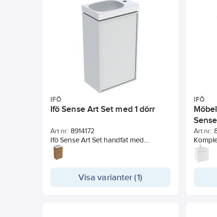
IFÖ
IFÖ
Ifö Sense Art Set med 1 dörr
Möbel
Sens
Art nr:
8914172
Art nr:
Ifö Sense Art Set handfat med
Komple
tvättställsunderskåp, en dörr
undersk
låda och
förbere
Visa varianter (1)
extra h
alumini
justerb
Tvättst
och up