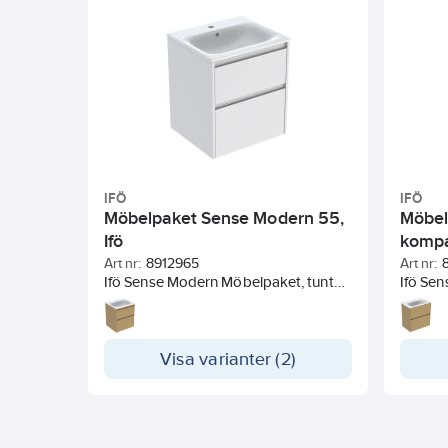
ej.
IFÖ
IFÖ
Möbelpaket Sense Modern 55,
Möbel
Ifö
kompak
Art nr:
8912965
Art nr:
Ifö Sense Modern Möbelpaket, tunt
Ifö Se
tvättställ och underskåp med 2 lådor
kompakt
unders
Visa varianter (2)