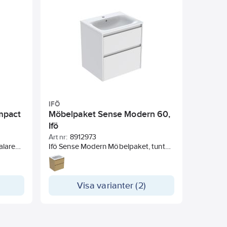
IFÖ
mpact
Möbelpaket Sense Modern 60,
Ifö
Art nr:
8912973
alare
Ifö Sense Modern Möbelpaket, tunt
 dörrar
tvättställ och underskåp med 2 lådor
 utan
Visa varianter (2)
pen-
 ingår