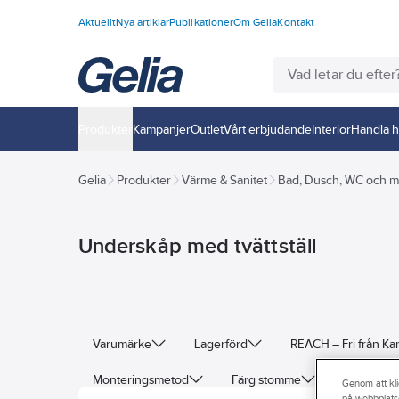
Aktuellt
Nya artiklar
Publikationer
Om Gelia
Kontakt
Produkter
Kampanjer
Outlet
Vårt erbjudande
Interiör
Handla h
Gelia
Produkter
Värme & Sanitet
Bad, Dusch, WC och m
Underskåp med tvättställ
Varumärke
Lagerförd
REACH – Fri från K
Monteringsmetod
Färg stomme
Färg front
Genom att kli
på webbplats