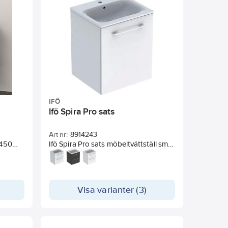
Skåpsdjup: 217 mm.
Blandare och vattenlås ingår ej.
IFÖ
Ifö Spira Pro sats
Art nr:
8914243
x450
Ifö Spira Pro sats möbeltvättställ smal
design, med tvättställsunderskåp, en
derskåp
dörr: T=50.2cm, Kranhål=Mitten,
Överfyllnad=Synlig, Lackerad matt
Visa varianter (3)