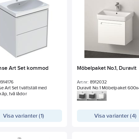
ande tvättställ i porslin.
ense Art Set kommod
Möbelpaket No.1, Duravit
8914176
Art nr:
8912032
se Art Set tvättställ med
Duravit No.1 Möbelpaket 600
åp, två lådor
mm, 1 låda, Vit eller Grafit Matt,
innehållande tvättställ och un
Visa varianter (1)
Visa varianter (4)