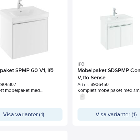
IFÖ
paket SPMP 60 V1, Ifö
Möbelpaket SDSPMP Co
e
V, Ifö Sense
8906807
Art nr:
8906450
tt möbelpaket med
Komplett möbelpaket med sm
åp, vitt, en mjukstängande
underskåp, två mjukstängande
 Ifö Spira tvättställ. En hylla,
och Ifö Spira tvättställ. En hylla,
dd för VVS-installation utan
förberedd för VVS-installation
åltagning. Rakt grepp i
Visa varianter (1)
extra håltagning. Raka grepp i
Visa varianter (1)
um ingår. Vattenlås och
aluminium ingår liksom pusho
art upphängningsbeslag ingår.
insats. Vattenlås och blandare
ället har god avställningsyta
ej.
phöjd bakkant.
Blandare ingår