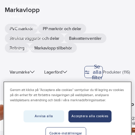
Vårt erbjudande
Markavlopp
Interiör
Handla hos oss
PVC markrör
PP markrör och delar
Guider & inspiration
Strukturväggsrör och delar
Bakvattenventiler
Relining
Markavlopp tillbehör
Vanliga frågor
Se
alla
Varumärke
Lagerförd
Produkter (116)
filter
Byggvarubedömningen
Genom att klicka på "Acceptera alla cookies" samtycker du till lagring av cookies
på din enhet för att förbättra navigeringen på webbplatsen, analysera
Har miljövarudeklaration (EPD)
Markavloppsrör
webbplatsens användning och bistå i våra marknadsföringsinsatser.
Markböj PP 15°
Markböj PP 30°
Markböj PP
PVC
BASTA
Art nr:
2350007
Avvisa alla
Acceptera alla cookies
Art nr:
2353933
Art nr:
2353928
Art nr:
235392
Solida PVC markrör
REACH – Fri från Kandidatämne
Tillverkade enligt
Tillverkade enligt
Tillverkade enl
tillverkade enligt
nordiska kvalitetskrav,
nordiska kvalitetskrav,
nordiska kvalit
nordiska
Sunda hus
Cookie-inställningar
INSTA-CERT, Nordic Poly
INSTA-CERT, Nordic Poly
INSTA-CERT, No