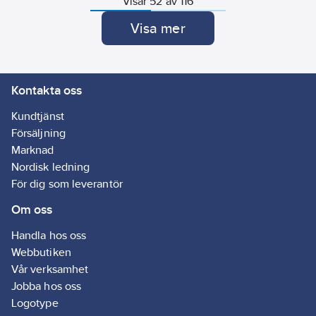
Visar 52 av 116
i ovankant och
"krympning" i
Visa mer
nederkant för
enkel
montering.
Kontakta oss
Kundtjänst
Försäljning
Marknad
Nordisk ledning
För dig som leverantör
Om oss
Handla hos oss
Webbutiken
Vår verksamhet
Jobba hos oss
Logotype