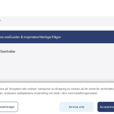
os oss
Guider & inspiration
Vanliga frågor
Stekhällar
cka på "Acceptera alla cookies" samtycker du till lagring av cookies på din enhet för att förbätt
en, analysera webbplatsens användning och bistå i våra marknadsföringsinsatser.
ter
Färg
Material
Längd
Höjd
Bredd
Avvisa alla
Acceptera
ställningar