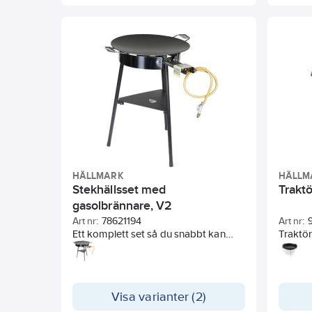
HÄLLMARK
HÄLLM
Stekhällsset med
Traktö
gasolbrännare, V2
Art nr:
78621194
Art nr:
Ett komplett set så du snabbt kan
Traktö
komma igång med din
dig ytte
utomhusmatlagning. Innehåller
matlagn
stekhäll, gasolbrännare,
rätter 
avlastningsbord, vindskydd till
till ex
Visa varianter (2)
gasolbrännaren och regulatorset.
högklas