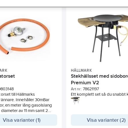
ARK
HÄLLMARK
atorset
Stekhällsset med sidobor
Premium V2
9803148
Art nr:
78621197
orset till Hällmarks
Ett komplett set så du snabbt 
rännare. Innehåller 30mBar
komma igång med din
or, en meter lång gasolslang
utomhusmatlagning. Innehålle
 diameter av 11 mm samt 2
stekhäll, gasolbrännare, arbets
lämmor.
trä, avlastningsbord, ben, vin
Visa varianter (1)
Visa varianter (2)
till gasolbrännaren och regulat