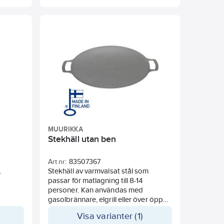
MUURIKKA
Stekhäll utan ben
Art nr:
83507367
Stekhäll av varmvalsat stål som
passar för matlagning till 8-14
ås som
personer. Kan användas med
ts.
gasolbrännare, elgrill eller över öppen
r.
eld. För bästa hållbarhet
Visa varianter (1)
rekommenderas att stekhällen