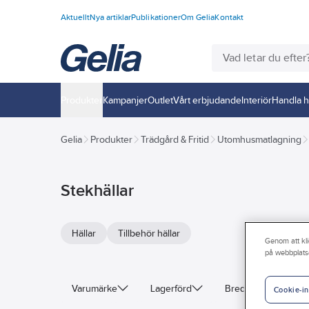
Aktuellt
Nya artiklar
Publikationer
Om Gelia
Kontakt
Produkter
Kampanjer
Outlet
Vårt erbjudande
Interiör
Handla h
Gelia
Produkter
Trädgård & Fritid
Utomhusmatlagning
Stekhällar
Hällar
Tillbehör hällar
Genom att kli
på webbplats
Varumärke
Lagerförd
Bredd
Diame
Cookie-in