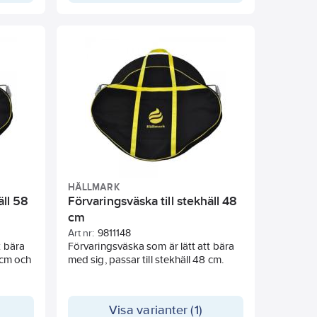
re och
förvaras torrt när den inte används.
da både
n
en
HÄLLMARK
äll 58
Förvaringsväska till stekhäll 48
cm
Art nr:
9811148
t bära
Förvaringsväska som är lätt att bära
8 cm och
med sig, passar till stekhäll 48 cm.
Visa varianter (1)