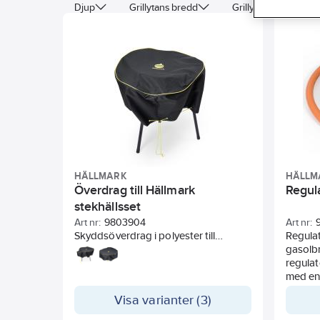
Djup
Grillytans bredd
Grillytans djup
HÄLLMARK
HÄLLM
Överdrag till Hällmark
Regul
stekhällsset
Art nr:
9803904
Art nr:
Skyddsöverdrag i polyester till
Regulat
gasolbrännare och stekhäll. Passar
gasolb
stekhällar, inklusive brännare. Ett
regulat
dragskolås håller skyddet på plats.
med en
slangk
Visa varianter (3)