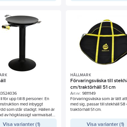
rännaren värmer upp snabbt
Designad för Muurikka-bränna
men är lätt att justera. Tunga
set
 är inget problem eftersom
Enkel att placera för att skyd
na är stadiga, benen är starka
gasolbrännaren och stekhälle
lverkade av material med hög
Snörlåsning längst ner på huv
.
 gasoltryck på 30mBar, är
ten 11,4 kW och
örbrukningen 475 g/h.
 gasolbrännaren sitter 3
kydd för att skydda
ren under transport. Avlägsna
rännarens transportskydd
ARK
HÄLLMARK
användning.
äll
Förvaringsväska till stekh
cm/traktörhäll 51 cm
83524036
Art nr:
9811149
l för upp till 8 personer. En
Förvaringsväska som är lätt at
onstruktion med inbyggt
med sig, passar till stekhäll 5
dd som står stadigt. Hällen är
traktörhäll 51 cm.
kad av högklassigt varmvalsat
h levereras med emaljerad yta,
Visa varianter (1)
Visa varianter (1)
t användas. Dom stilrena