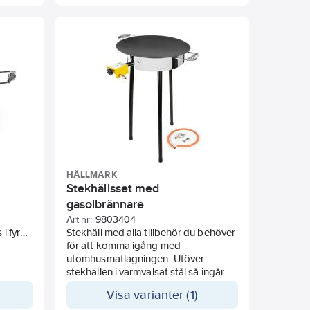
rengöra. Rengör med en fuktig trasa
eller mild tvål och vatten. Undvik
starka kemikalier.
HÄLLMARK
Stekhällsset med
gasolbrännare
Art nr:
9803404
 i fyra
Stekhäll med alla tillbehör du behöver
för att komma igång med
ed en
utomhusmatlagningen. Utöver
r i
stekhällen i varmvalsat stål så ingår
e
även en gasolbrännare samt ett
Visa varianter (1)
 över
regulatorset.