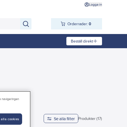
Logga in
Orderrader:
0
Beställ direkt
ra navigeringen
Se alla filter
Höjd
Produkter (17)
 alla cookies