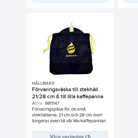
handtag
sig sva
ger sna
efter b
Ett kom
stativ,
regulat
Hällmar
stekhäl
HÄLLMARK
Förvaringsväska till stekhäll
21/28 cm & till lilla kaffepanna
Art nr:
9811147
Förvaringspåse för de små
stekhällarna, 21 cm och 28 cm, men
fungerar även till vår lilla kaffepannan.
Visa varianter (1)