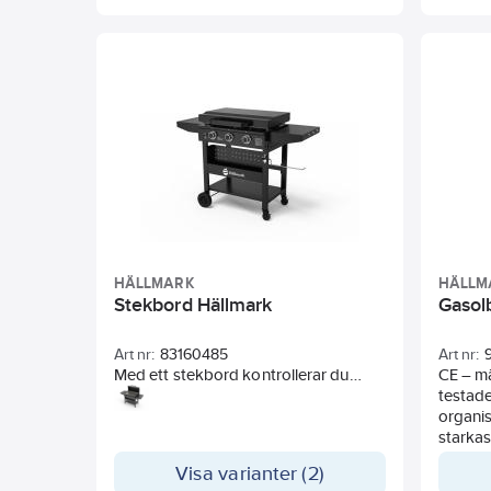
unik y
fjäders
matlagn
HÄLLMARK
HÄLLM
Stekbord Hällmark
Gasol
Art nr:
83160485
Art nr:
Med ett stekbord kontrollerar du
CE – m
tillagningen på samma sätt och med
testad
samma fördelar som i en stekpanna,
organis
fast med oändligt mycket större
starkas
utrymme och flera individuella
världen
Visa varianter (2)
värmezoner.
säker 