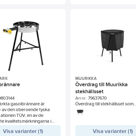
tbehandling. Handtag i kromad
öppen eld.
tål. Tre avtagbara ben för
ing över öppen eld medföljer.
ARK
MUURIKKA
brännare
Överdrag till Muurikka
stekhällsset
9803144
Art nr:
79637670
ärkta gasolbrännare är
Överdrag till stekhällsset som
e av den oberoende tyska
skyddar mot smuts och fukt.
ationen TÜV, en av de
Inkluderar praktiskt dragskol
te kvalitetsmärkningarna i
gör att överdraget sitter på pla
, vilket borgar för en trygg och
Tillverkad av slitstark polyeste
Visa varianter (1)
Visa varianter (1)
användning av produkterna.