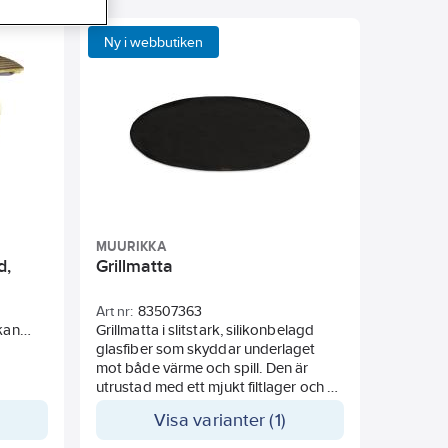
Ny i webbutiken
MUURIKKA
d,
Grillmatta
Art nr:
83507363
kan
Grillmatta i slitstark, silikonbelagd
glasfiber som skyddar underlaget
r
mot både värme och spill. Den är
ytor i
utrustad med ett mjukt filtlager och en
dskydd
halksäker undersida som håller
Visa varianter (1)
orset.
mattan stadigt på plats. Mattan är
värmetålig, vattentålig och lätt att