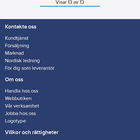
och gör det
Visar 13 av 13
sedan enkelt
att byta mellan
flagga och
vimpel.
Kontakta oss
Kundtjänst
Försäljning
Marknad
Nordisk ledning
För dig som leverantör
Om oss
Handla hos oss
Webbutiken
Vår verksamhet
Jobba hos oss
Logotype
Villkor och rättigheter