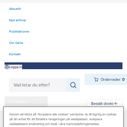
Aktuellt
Nya artiklar
Publikationer
Om Gelia
Kontakt
Logga in
Orderrader:
0
Produkter
Beställ direkt
Kampanjer
Genom att klicka på "Acceptera alla cookies" samtycker du till lagring av cookies
Gelia
Produkter
Trädgård & Fritid
Flaggstänger & flaggor
på din enhet för att förbättra navigeringen på webbplatsen, analysera
Outlet
webbplatsens användning och bistå i våra marknadsföringsinsatser.