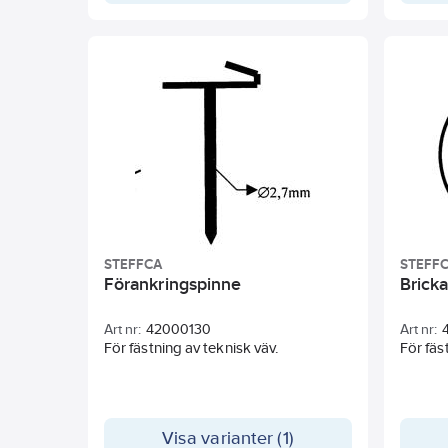
har behandlats med en PT10-
beläggning – en skärsäker
behandling som gör det lätt att klippa
i duken utan att trådarna går upp.
Duken lämpar sig för isoleringskuddar
och som svetsskydd.
STEFFCA
STEFF
Förankringspinne
Bricka
Art nr:
42000130
Art nr:
För fästning av teknisk väv.
För fäs
Visa varianter (1)