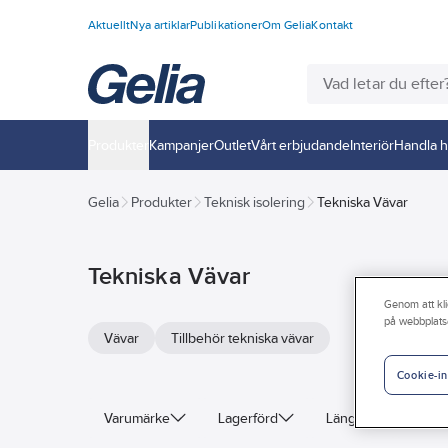
Aktuellt
Nya artiklar
Publikationer
Om Gelia
Kontakt
Produkter
Kampanjer
Outlet
Vårt erbjudande
Interiör
Handla h
Gelia
Produkter
Teknisk isolering
Tekniska Vävar
Tekniska Vävar
Genom att kli
på webbplats
Vävar
Tillbehör tekniska vävar
Cookie-in
Varumärke
Lagerförd
Längd
Bred