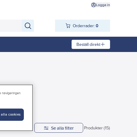
Logga in
Orderrader:
0
Beställ direkt
ra navigeringen
 alla cookies
Se alla filter
Diameter
Produkter (15)