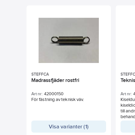
STEFFCA
STEFF
Madrassfjäder rostfri
Tekni
Art nr:
42000150
Art nr:
För fästning av teknisk väv.
Kiseld
kiseldi
till an
behandl
tempera
Visa varianter (1)
kiseldi
det int