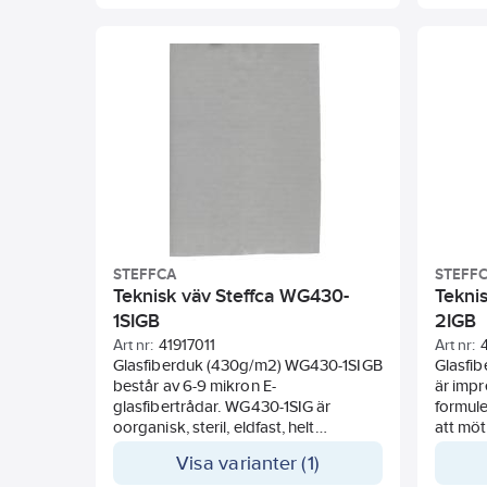
högtem
dragit 
vermiku
vilket 
applik
temper
STEFFCA
STEFF
Teknisk väv Steffca WG430-
Tekni
1SIGB
2IGB
Art nr:
41917011
Art nr:
Glasfiberduk (430g/m2) WG430-1SIGB
Glasfi
består av 6-9 mikron E-
är impr
glasfibertrådar. WG430-1SIG är
formule
oorganisk, steril, eldfast, helt
att möt
asbestfri, innehåller inga toxiner eller
användn
Visa varianter (1)
tungmetaller och orsakar inte
speciel