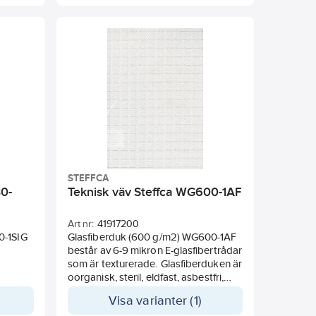
 dukens
temperatur och/eller max temperatur
1000ºC. Crosstwill vävstil.
som
 för
STEFFCA
30-
Teknisk väv Steffca WG600-1AF
Art nr:
41917200
0-1SIG
Glasfiberduk (600 g/m2) WG600-1AF
består av 6-9 mikron E-glasfibertrådar
r
som är texturerade. Glasfiberduken är
oorganisk, steril, eldfast, asbestfri,
 eller
innehåller inga toxiner eller
Visa varianter (1)
tungmetaller och orsakar inte