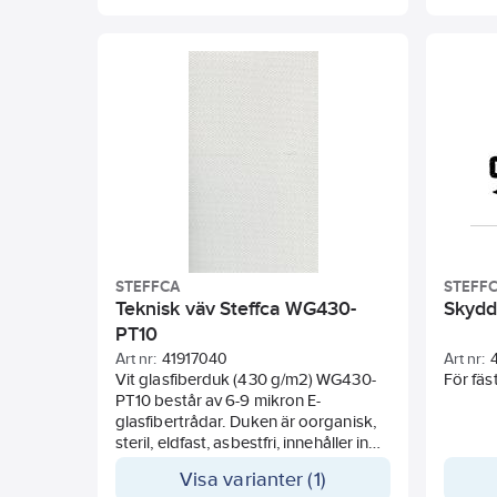
hudirritation. Glasfiberduk WG430-
flamsk
1SIG har behandlats med en
längre 
silikonbeläggning på ena sidan, vilket
motstån
gör den tätt.
rivning
Duken används för isoleringskuddar,
punkte
där den täta silikonen förhindrar att
designa
vatten, olja etc. tränger in i
produkt
isoleringen.
jackor,
tempera
W2643-1
oljebes
kemikal
Lättsydd
hantera
STEFFCA
STEFF
Teknisk väv Steffca WG430-
Skyd
PT10
Art nr:
41917040
Art nr:
Vit glasfiberduk (430 g/m2) WG430-
För fäs
PT10 består av 6-9 mikron E-
glasfibertrådar. Duken är oorganisk,
steril, eldfast, asbestfri, innehåller inga
toxiner eller tungmetaller och orsakar
Visa varianter (1)
inte hudirritation. Tyg WG430-PT10