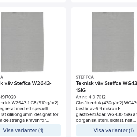
peraturbehandling inte har
belagd med aluminiumfolie på
helt in i fibrerna. Duken har en
ena sida. Det ger duken bra
litbeläggning på båda sidor,
värmereflektion och extra lång
gör den lämplig för
livslängd om duken används 
ationer med höga
svetsskydd. Max temperaturen
aturförändringar.
limmet är 180 °C och för
glasfiberduken 550 °C.
CA
STEFFCA
sk väv Steffca W2643-
Teknisk väv Steffca WG4
1SIG
41917020
Art nr:
41917012
berduk W2643-1IGB (510 g/m2)
Glasfiberduk (430g/m2) WG43
egnerat med ett speciellt
består av 6-9 mikron E-
rat silikongummi designat för
glasfibertrådar. WG430-1SIG ä
a de stränga kraven för
oorganisk, steril, eldfast, helt
ing i kärnreaktorer. Detta
asbestfri, innehåller inga toxiner
Visa varianter (1)
Visa varianter (1)
la högtemperatur,
tungmetaller och orsakar inte