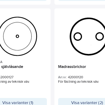
inte hudirritation. Glasfiberdu
fått en P15-beläggning – en sk
behandling som gör det enkelt
klippa i duken utan att trådarn
upp. Duken lämpar sig för sve
och isoleringskuddar i tillämpn
där man behöver stor styrka.
CA
 självlåsande
Madrassbrickor
42000127
Art nr:
42000120
tning av teknisk väv.
För fästning av teknisk väv.
Visa varianter (1)
Visa varianter (2)