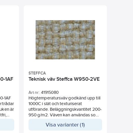
STEFFCA
30-1AF
Teknisk väv Steffca W950-2VE
Art nr:
41915080
30-1AF
Högtemperatursväv godkänd upp till
ertrådar
1000C i slät och texturiserat
duken är
utförande. Beläggningskvantitet 200-
fri,
950 g/m2. Väven kan användas som
värmeskydd, brandskydd, rökskydd
Visa varianter (1)
och även svetsskydd.
r
Ljusbrun värmekulit. 650ºC konstant