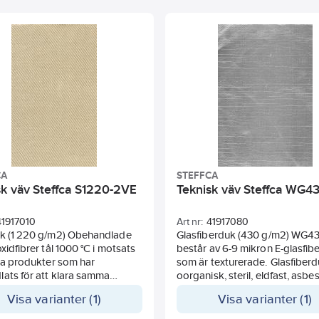
CA
STEFFCA
sk väv Steffca S1220-2VE
Teknisk väv Steffca WG4
41917010
Art nr:
41917080
uk (1 220 g/m2) Obehandlade
Glasfiberduk (430 g/m2) WG4
oxidfibrer tål 1000 °C i motsats
består av 6-9 mikron E-glasfib
dra produkter som har
som är texturerade. Glasfiber
ats för att klara samma
oorganisk, steril, eldfast, asbest
tur. Detta gör
innehåller inga toxiner eller
Visa varianter (1)
Visa varianter (1)
oxidfibrerna unika genom att
tungmetaller och orsakar inte
e förekommer ställen där
hudirritation. Glasfiberduken ä