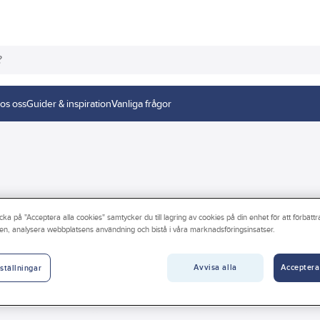
os oss
Guider & inspiration
Vanliga frågor
cka på "Acceptera alla cookies" samtycker du till lagring av cookies på din enhet för att förbätt
en, analysera webbplatsens användning och bistå i våra marknadsföringsinsatser.
Avvisa alla
Acceptera
ställningar
d
Tjocklek
Max temperatur
Vikt
Area/rulle