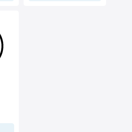
ken har
ärsäker
 att
a går
tsskydd
ingar