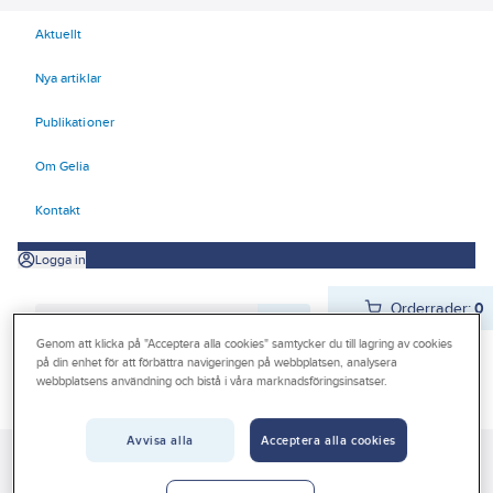
Aktuellt
Nya artiklar
Publikationer
Om Gelia
Kontakt
Logga in
Orderrader:
0
Genom att klicka på "Acceptera alla cookies" samtycker du till lagring av cookies
på din enhet för att förbättra navigeringen på webbplatsen, analysera
webbplatsens användning och bistå i våra marknadsföringsinsatser.
Produkter
Beställ direkt
Kampanjer
Avvisa alla
Acceptera alla cookies
Gelia
Produkter
Teknisk isolering
Plåt
Outlet