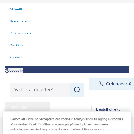
Aktuellt
Nya artiklar
Publikationer
Om Gelia
Kontakt
Logga in
Orderrader:
0
Produkter
Beställ direkt
Kampanjer
Genom att klicka på "Acceptera alla cookies" samtycker du till lagring av cookies
på din enhet för att förbättra navigeringen på webbplatsen, analysera
Gelia
Produkter
Personligt skydd
Räddning
Outlet
webbplatsens användning och bistå i våra marknadsföringsinsatser.