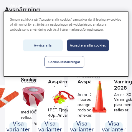
Vårt erbjudande
Avspärrning
Interiör
Genom att klicka på "Acceptera alla cookies" samtycker du till lagring av cookies
på din enhet för att förbättra navigeringen på webbplatsen, analysera
Handla hos oss
Avspärrning
webbplatsens användning och bistå i våra marknadsföringsinsatser.
Guider & inspiration
Se
Avvisa alla
Acceptera alla cookies
Vanliga frågor
alla
Varumärke
Lagerförd
Produkter (25)
filter
Cookie-inställningar
REACH – Fri från Kandidatämne
A-
Modell/Utförande
A-COLLECTION
Snökäpp
Avspärrnings-
Avspärrningslina
Varnin
COLLECTION
Tryck/Prägling
och
Prickig
2028
Art
varningsband
196838
Art nr:
107878
Art nr:
287163
Art nr:
30
nr:
Randig
Med reflexband
A-Collection
Extra starkt
Fluorescerande
Varningsk
Tillverkad av
avspärrningsband
orange lina med
plast med
polypropen
i PET. Tjocklek:
röda och gula
reflexer.
Längd
Bredd
Höjd
med 100 mm
40µ. Användning:
reflexer.
reflex.
Tillfällig
Med monteringsdetaljer
Visa
Visa
Visa
Visa
avspärrning vid
varianter
varianter
varianter
varianter
vägarbete,