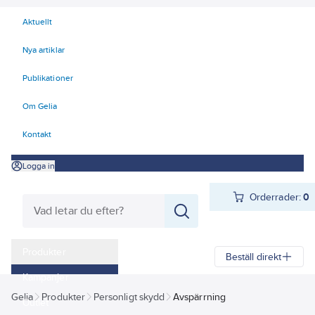
Aktuellt
Nya artiklar
Publikationer
Om Gelia
Kontakt
Logga in
Orderrader:
0
Produkter
Beställ direkt
Kampanjer
Gelia
Produkter
Personligt skydd
Avspärrning
Outlet