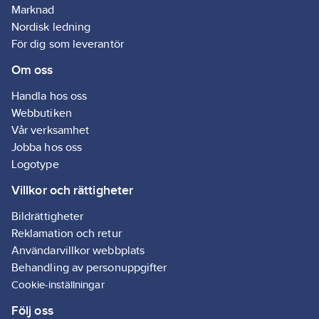
Passar för bruk
Marknad
både inomhus och
Nordisk ledning
utomhus så länge
För dig som leverantör
golv- eller
markytan är slät.
Om oss
Kan även
användas med
Handla hos oss
LED-lampor för
extra synlighet av
Webbutiken
den portabla
Vår verksamhet
säkerhetszonen
Jobba hos oss
även vid sämre
ljusförhållanden.
Logotype
Villkor och rättigheter
Bildrättigheter
Reklamation och retur
Användarvillkor webbplats
Behandling av personuppgifter
Cookie-inställningar
Följ oss