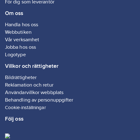
För dig som leverantör
Ventilens ka
anges med e
Om oss
nummer i
typbeteckni
Handla hos oss
vilket motsv
Webbutiken
dysans storl
Vår verksamhet
Exempel: AK
är utrustad
Jobba hos oss
dysa nr 3. D
Logotype
enkelt bytas
behov.
Villkor och rättigheter
Effektdata
(referensvä
Bildrättigheter
Reklamation och retur
Vätsketempe
5,3 °C
Användarvillkor webbplats
Underkylnin
Behandling av personuppgifter
Förångning k
10 °C
Cookie-inställningar
Förångning f
Följ oss
30 °C
Överhettnin