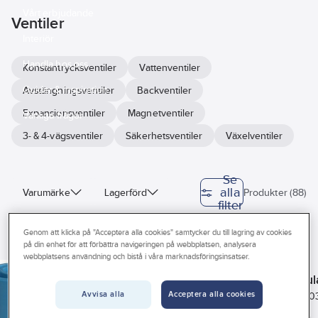
Vårt erbjudande
Ventiler
Interiör
Handla hos oss
Konstantrycksventiler
Vattenventiler
Guider & inspiration
Avstängningsventiler
Backventiler
Expansionsventiler
Magnetventiler
Vanliga frågor
3- & 4-vägsventiler
Säkerhetsventiler
Växelventiler
Se
alla
Varumärke
Lagerförd
Produkter (88)
filter
Sunda hus
Anslutning
Genom att klicka på "Acceptera alla cookies" samtycker du till lagring av cookies
på din enhet för att förbättra navigeringen på webbplatsen, analysera
DANFOSS
Köldmedium
Arbetsområde
CASTEL
ITE
DANFOSS
webbplatsens användning och bistå i våra marknadsföringsinsatser.
Magnetisk
Smältpluggar
Testspole
KVL
testspole
Lödanslutning
Startregul
Art
Avvisa alla
Acceptera alla cookies
4528080
Art nr:
7021830
Art nr:
4196320
Art nr:
4000
nr:
Kyleffekt R134a
Utvändig NPTF-
Permanentmagnet
KVL
Testspole för