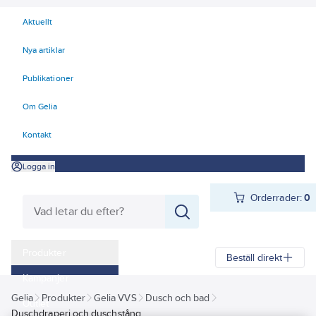
Aktuellt
Nya artiklar
Publikationer
Om Gelia
Kontakt
Logga in
Orderrader:
0
Produkter
Beställ direkt
Kampanjer
Gelia
Produkter
Gelia VVS
Dusch och bad
Outlet
Duschdraperi och duschstång