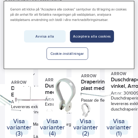
Vårt erbjudande
Genom att klicka på "Acceptera alla cookies" samtycker du till lagring av cookies
Duschdraperi och duschstång
på din enhet för att förbättra navigeringen på webbplatsen, analysera
Interiör
webbplatsens användning och bistå i våra marknadsföringsinsatser.
Handla hos oss
Avvisa alla
Acceptera alla cookies
Guider & inspiration
Se
alla
Vanliga frågor
Varumärke
Lagerförd
Produkter (24)
Cookie-inställningar
filter
Byggvarubedömningen
ARROW
Sunda hus
Bredd
ARROW
Duschdrape
ARROW
Draperiringar av
ARROW
Duschdraperistång
vinkel, Arr
Form
Längd
plast med
Duschdraperistång,
med takfäste, Safir,
Art nr:
301009
snäpplåsning
Expander, Arrow
Art nr:
3010090081
Arrow
Duschdraperi
Art nr:
3010090121
Justerbar inställning
Passar de flesta
Art nr:
3010090041
levereras exkl
Extra kraftiga
duschdraperistänger.
Levereras exklusive
duschdraperir
aluminiumstänger med
Antal gardinringar
Diameter
duschdraperiringar.
takfäste. Levereras
Visa
Visa
Visa
Visa
inklusive draperiringar.
Färg
Material
Färg
varianter
varianter
varianter
varianter
(3)
(4)
(2)
(1)
Höjd
Längd