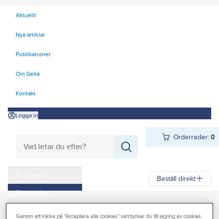
Aktuellt
Nya artiklar
Publikationer
Om Gelia
Kontakt
Logga in
Orderrader:
0
Produkter
Beställ direkt
Kampanjer
Gelia
Produkter
Gelia Verktyg, maskiner & hantering
Outlet
Genom att klicka på "Acceptera alla cookies" samtycker du till lagring av cookies
Snöredskap