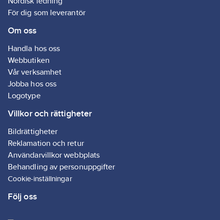
Nordisk ledning
och andra t
För dig som leverantör
områden. Bl
kan vridas 1
Om oss
grader vertik
vilket gör d
Handla hos oss
att ta bort s
Webbutiken
tak.
Vår verksamhet
Utrymmen 
Jobba hos oss
mycket da
Logotype
byggarbetsp
djurstall elle
Villkor och rättigheter
växthus kan
rengöras m
Bildrättigheter
Swing 360° 
dammet virvl
Reklamation och retur
luften. Den
Användarvillkor webbplats
användarvän
Behandling av personuppgifter
designen mö
en ergonom
Cookie-inställningar
arbetsställn
ett bra grep
Följ oss
Handtaget 
skaftet med
beläggning s